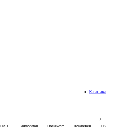
Клиника
НИЦ
Информационная система
Оренбургский медицинский вестник
Конференция
Образовательный центр истории Университета