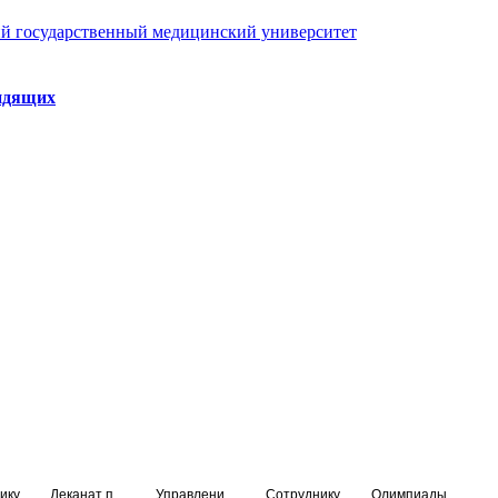
й государственный медицинский университет
идящих
ику
Деканат подготовки кадров высшей квалификации
Управление по НМО и региональному развитию здравоохранения
Сотруднику
Олимпиады