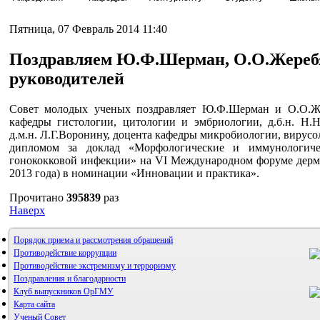
Пятница, 07 Февраль 2014 11:40
Поздравляем Ю.Ф.Шерман, О.О.Жеребя
руководителей
Совет молодых ученых поздравляет Ю.Ф.Шерман и О.О.Жер
кафедры гистологии, цитологии и эмбриологии, д.б.н. Н.
д.м.н. Л.Г.Воронину, доцента кафедры микробиологии, вирусол
дипломом за доклад «Морфологические и иммунологич
гонококковой инфекции» на VI Международном форуме дермат
2013 года) в номинации «Инновации и практика».
Прочитано
395839
раз
Наверх
Порядок приема и рассмотрения обращений
Противодействие коррупции
Противодействие экстремизму и терроризму
Поздравления и благодарности
Клуб выпускников ОрГМУ
Карта сайта
Ученый Совет