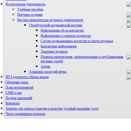
Издательская деятельность
Учебные пособия
Научные издания
Научно-практические журналы университета
Оренбургский медицинский вестник
Информация об издательстве
Информация о главном редакторе
Состав редакционных коллегии и совета журнала
Контактная информация
Тематика журнала
Правила направления, рецензирования и опубликования
научных статей
Архив
Альманах молодой науки
ВУЗ здорового образа жизни
Редакция журнала
Обратная связь
План мероприятий
СМИ о нас
Подача заявлений
Контакты
Анкеты для опроса граждан о качестве условий оказания услуг
Часто задаваемые вопросы
Фотогалерея
Форум «Репродуктивное здоровье»