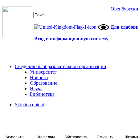
Оренбургски
Для слабов
Вход в информационную систему
Сведения об образовательной организации
Университет
Новости
Образование
Наука
Библиотека
Skip to content
Аккредитация специалистов
Кафедры
Абитуриенту
Студенту
Школьн