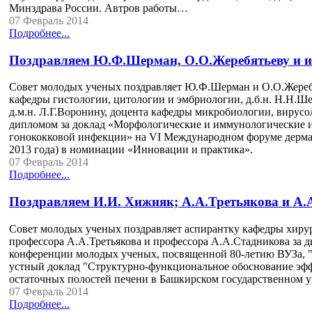
Минздрава России. Автров работы…
07 Февраль 2014
Подробнее...
Поздравляем Ю.Ф.Шерман, О.О.Жеребятьеву и и
Совет молодых ученых поздравляет Ю.Ф.Шерман и О.О.Жеребя
кафедры гистологии, цитологии и эмбриологии, д.б.н. Н.Н.Ш
д.м.н. Л.Г.Воронину, доцента кафедры микробиологии, вирусол
дипломом за доклад «Морфологические и иммунологические и
гонококковой инфекции» на VI Международном форуме дермато
2013 года) в номинации «Инновации и практика».
07 Февраль 2014
Подробнее...
Поздравляем И.И. Хижняк; А.А.Третьякова и А.
Совет молодых ученых поздравляет аспирантку кафедры хиру
профессора А.А.Третьякова и профессора А.А.Стадникова за д
конференции молодых ученых, посвященной 80-летию ВУЗа, "М
устный доклад "Структурно-функциональное обоснование эф
остаточных полостей печени в Башкирском государственном у
07 Февраль 2014
Подробнее...