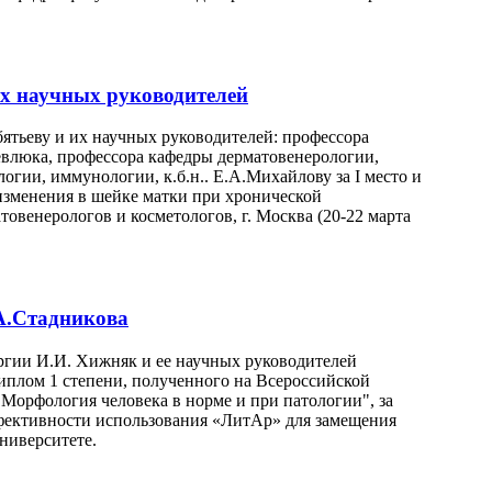
х научных руководителей
тьеву и их научных руководителей: профессора
евлюка, профессора кафедры дерматовенерологии,
огии, иммунологии, к.б.н.. Е.А.Михайлову за I место и
зменения в шейке матки при хронической
венерологов и косметологов, г. Москва (20-22 марта
А.Стадникова
ргии И.И. Хижняк и ее научных руководителей
иплом 1 степени, полученного на Всероссийской
орфология человека в норме и при патологии", за
фективности использования «ЛитАр» для замещения
ниверситете.