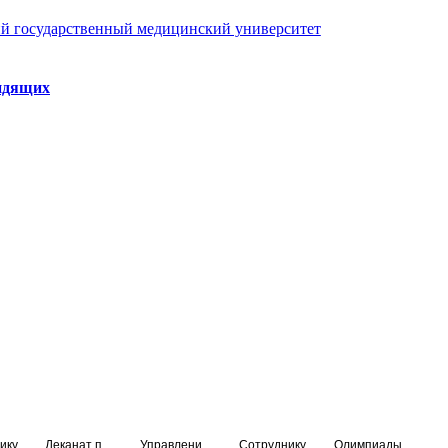
й государственный медицинский университет
идящих
ику
Деканат подготовки кадров высшей квалификации
Управление по НМО и региональному развитию здравоохранения
Сотруднику
Олимпиады