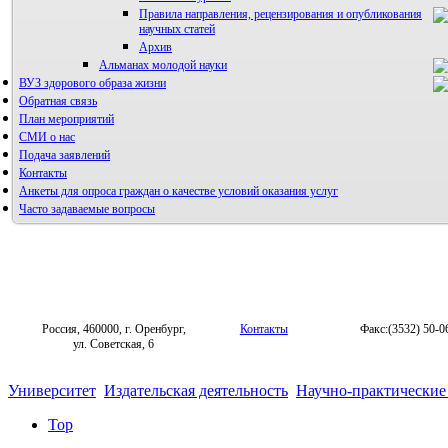
Правила направления, рецензирования и опубликования
научных статей
Архив
Альманах молодой науки
ВУЗ здорового образа жизни
Редакция журнала
Обратная связь
План мероприятий
СМИ о нас
Подача заявлений
Контакты
Анкеты для опроса граждан о качестве условий оказания услуг
Часто задаваемые вопросы
Фотогалерея
Форум «Репродуктивное здоровье»
Россия, 460000, г. Оренбург,
Контакты
Факс:(3532) 50-0
ул. Советская, 6
Университет
Издательская деятельность
Научно-практические
Top