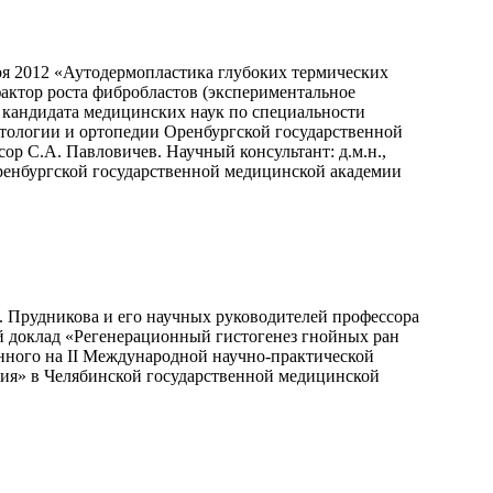
ря 2012 «Аутодермопластика глубоких термических
актор роста фибробластов (экспериментальное
и кандидата медицинских наук по специальности
атологии и ортопедии Оренбургской государственной
ор С.А. Павловичев. Научный консультант: д.м.н.,
ренбургской государственной медицинской академии
. Прудникова и его научных руководителей профессора
й доклад «Регенерационный гистогенез гнойных ран
нного на II Международной научно-практической
ия» в Челябинской государственной медицинской