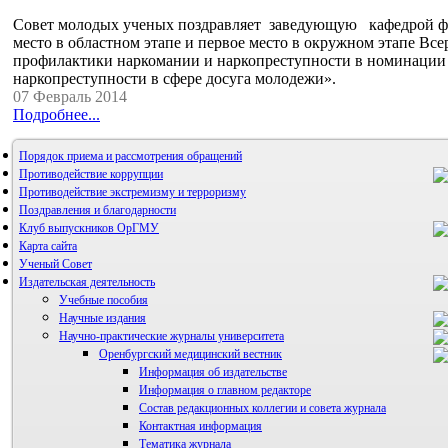
Совет молодых ученых поздравляет заведующую кафедрой физ
место в областном этапе и первое место в окружном этапе Вс
профилактики наркомании и наркопреступности в номинации
наркопреступности в сфере досуга молодежи».
07 Февраль 2014
Подробнее...
Порядок приема и рассмотрения обращений
Противодействие коррупции
Противодействие экстремизму и терроризму
Поздравления и благодарности
Клуб выпускников ОрГМУ
Карта сайта
Ученый Совет
Издательская деятельность
Учебные пособия
Научные издания
Научно-практические журналы университета
Оренбургский медицинский вестник
Информация об издательстве
Информация о главном редакторе
Состав редакционных коллегии и совета журнала
Контактная информация
Тематика журнала