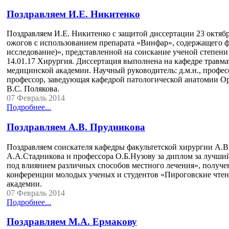
Поздравляем И.Е. Никитенко
Поздравляем И.Е. Никитенко с защитой диссертации 23 октяб
ожогов с использованием препарата «Винфар», содержащего ф
исследование)», представленной на соискание ученой степен
14.01.17 Хирургия. Диссертация выполнена на кафедре травм
медицинской академии. Научный руководитель: д.м.н., професс
профессор, заведующая кафедрой патологической анатомии О
В.С. Полякова.
07 Февраль 2014
Подробнее...
Поздравляем А.В. Прудникова
Поздравляем соискателя кафедры факультетской хирургии А.В
А.А.Стадникова и профессора О.Б.Нузову за диплом за лучши
под влиянием различных способов местного лечения», получе
конференции молодых ученых и студентов «Пироговские чтен
академии.
07 Февраль 2014
Подробнее...
Поздравляем М.А. Ермакову