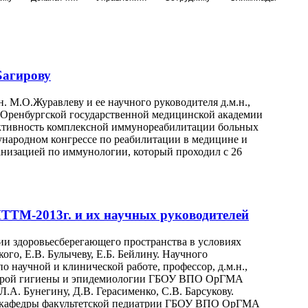
Багирову
. М.О.Журавлеву и ее научного руководителя д.м.н.,
 Оренбургской государственной медицинской академии
ективность комплексной иммунореабилитации больных
народном конгрессе по реабилитации в медицине и
низацией по иммунологии, который проходил с 26
ТТМ-2013г. и их научных руководителей
и здоровьесберегающего пространства в условиях
го, Е.В. Булычеву, Е.Б. Бейлину. Научного
о научной и клинической работе, профессор, д.м.н.,
едрой гигиены и эпидемиологии ГБОУ ВПО ОрГМА
.А. Бунегину, Д.В. Герасименко, С.В. Барсукову.
нт кафедры факультетской педиатрии ГБОУ ВПО ОрГМА