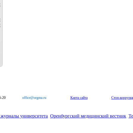
6-20
office@orgma.ru
Карта сайта
Стоп-коррупц
 журналы университета
Оренбургский медицинский вестник
Т