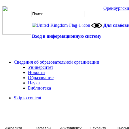
Оренбургски
Для слабов
Вход в информационную систему
Сведения об образовательной организации
Университет
Новости
Образование
Наука
Библиотека
Skip to content
Аккредитация специалистов
Кафедры
Абитуриенту
Студенту
Школьн