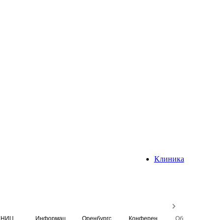
Клиника
НИЦ
Информационная система
Оренбургский медицинский вестник
Конференция
Образовательный центр истории Университета