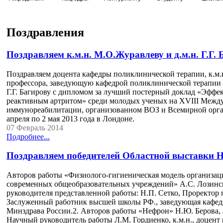
Поздравления
Поздравляем к.м.н. М.О.Журавлеву и д.м.н. Г.Г. 
Поздравляем доцента кафедры поликлинической терапии, к.м.н
профессора, заведующую кафедрой поликлинической терапии
Г.Г. Багирову с дипломом за лучший постерный доклад «Эфф
реактивным артритом» среди молодых ученых на XVIII Между
иммунореабилитации, организованном ВОЗ и Всемирной орга
апреля по 2 мая 2013 года в Лондоне.
07 Февраль 2014
Подробнее...
Поздравляем победителей Областной выставки Н
Авторов работы «Физиолого-гигиеническая модель организаци
современных общеобразовательных учреждений» А.С. Лозинско
руководителя представленной работы: Н.П. Сетко, Проректор п
Заслуженный работник высшей школы РФ., заведующая каф
Минздрава России.2. Авторов работы «Нефрон» Н.Ю. Берова, Л
Научный руководитель работы Л.М. Гордиенко, к.м.н., доце