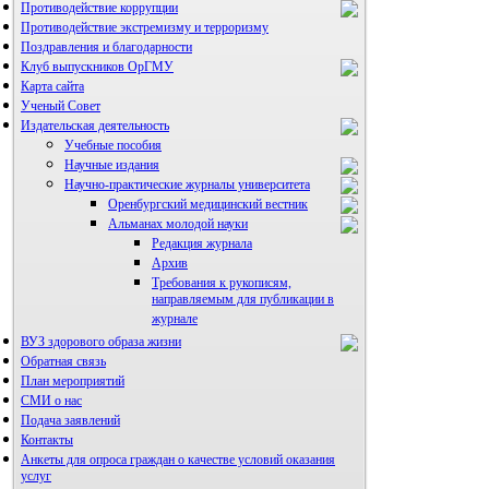
Противодействие коррупции
Противодействие экстремизму и терроризму
Поздравления и благодарности
Клуб выпускников ОрГМУ
Карта сайта
Ученый Совет
Издательская деятельность
Учебные пособия
Научные издания
Научно-практические журналы университета
Оренбургский медицинский вестник
Альманах молодой науки
Редакция журнала
Архив
Требования к рукописям,
направляемым для публикации в
журнале
ВУЗ здорового образа жизни
Правила направления,
рецензирования и опубликования
Обратная связь
научных статей
План мероприятий
Архив
СМИ о нас
Подача заявлений
Контакты
Анкеты для опроса граждан о качестве условий оказания
услуг