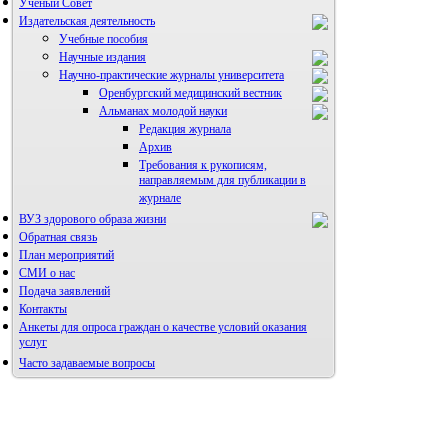
Ученый Совет
Издательская деятельность
Учебные пособия
Научные издания
Научно-практические журналы университета
Оренбургский медицинский вестник
Альманах молодой науки
Редакция журнала
Архив
Требования к рукописям,
направляемым для публикации в
журнале
ВУЗ здорового образа жизни
Правила направления,
рецензирования и опубликования
Обратная связь
научных статей
План мероприятий
Архив
СМИ о нас
Подача заявлений
Контакты
Анкеты для опроса граждан о качестве условий оказания
услуг
Часто задаваемые вопросы
Фотогалерея
Форум «Репродуктивное здоровье»