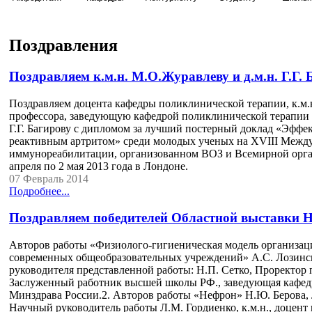
Поздравления
Поздравляем к.м.н. М.О.Журавлеву и д.м.н. Г.Г. 
Поздравляем доцента кафедры поликлинической терапии, к.м.н
профессора, заведующую кафедрой поликлинической терапии
Г.Г. Багирову с дипломом за лучший постерный доклад «Эфф
реактивным артритом» среди молодых ученых на XVIII Между
иммунореабилитации, организованном ВОЗ и Всемирной орга
апреля по 2 мая 2013 года в Лондоне.
07 Февраль 2014
Подробнее...
Поздравляем победителей Областной выставки Н
Авторов работы «Физиолого-гигиеническая модель организаци
современных общеобразовательных учреждений» А.С. Лозинско
руководителя представленной работы: Н.П. Сетко, Проректор п
Заслуженный работник высшей школы РФ., заведующая каф
Минздрава России.2. Авторов работы «Нефрон» Н.Ю. Берова, Л
Научный руководитель работы Л.М. Гордиенко, к.м.н., доце