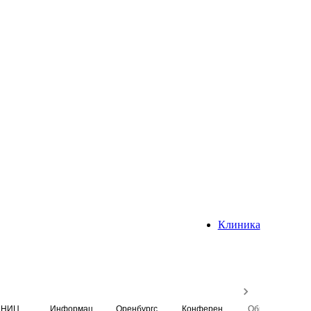
Клиника
НИЦ
Информационная система
Оренбургский медицинский вестник
Конференция
Образовательный центр истории Университета