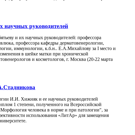
х научных руководителей
тьеву и их научных руководителей: профессора
евлюка, профессора кафедры дерматовенерологии,
огии, иммунологии, к.б.н.. Е.А.Михайлову за I место и
зменения в шейке матки при хронической
венерологов и косметологов, г. Москва (20-22 марта
А.Стадникова
ргии И.И. Хижняк и ее научных руководителей
иплом 1 степени, полученного на Всероссийской
орфология человека в норме и при патологии", за
фективности использования «ЛитАр» для замещения
ниверситете.