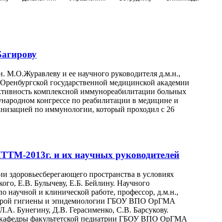
Багирову
. М.О.Журавлеву и ее научного руководителя д.м.н.,
 Оренбургской государственной медицинской академии
ективность комплексной иммунореабилитации больных
народном конгрессе по реабилитации в медицине и
низацией по иммунологии, который проходил с 26
ТТМ-2013г. и их научных руководителей
и здоровьесберегающего пространства в условиях
го, Е.В. Булычеву, Е.Б. Бейлину. Научного
о научной и клинической работе, профессор, д.м.н.,
едрой гигиены и эпидемиологии ГБОУ ВПО ОрГМА
.А. Бунегину, Д.В. Герасименко, С.В. Барсукову.
нт кафедры факультетской педиатрии ГБОУ ВПО ОрГМА