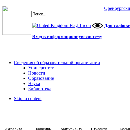
Оренбургски
Для слабов
Вход в информационную систему
Сведения об образовательной организации
Университет
Новости
Образование
Наука
Библиотека
Skip to content
Аккредитация специалистов
Кафедры
Абитуриенту
Студенту
Школьн