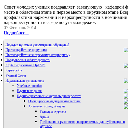
Совет молодых ученых поздравляет заведующую кафедрой физ
место в областном этапе и первое место в окружном этапе Вс
профилактики наркомании и наркопреступности в номинации
наркопреступности в сфере досуга молодежи».
07 Февраль 2014
Подробнее...
Порядок приема и рассмотрения обращений
Противодействие коррупции
Противодействие экстремизму и терроризму
Поздравления и благодарности
Клуб выпускников ОрГМУ
Карта сайта
Ученый Совет
Издательская деятельность
Учебные пособия
Научные издания
Научно-практические журналы университета
Оренбургский медицинский вестник
Альманах молодой науки
Редакция журнала
Архив
Требования к рукописям, направляемым для публикации в
журнале