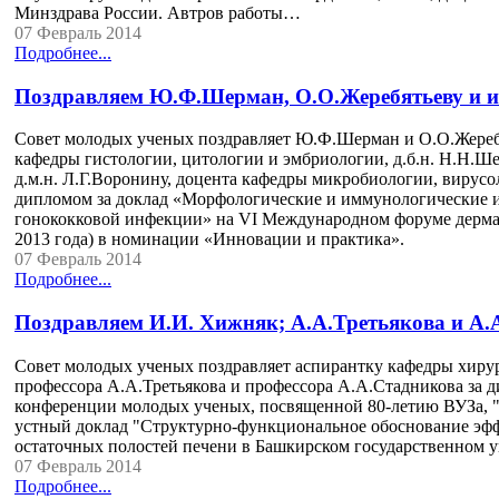
Минздрава России. Автров работы…
07 Февраль 2014
Подробнее...
Поздравляем Ю.Ф.Шерман, О.О.Жеребятьеву и и
Совет молодых ученых поздравляет Ю.Ф.Шерман и О.О.Жеребя
кафедры гистологии, цитологии и эмбриологии, д.б.н. Н.Н.Ш
д.м.н. Л.Г.Воронину, доцента кафедры микробиологии, вирусол
дипломом за доклад «Морфологические и иммунологические и
гонококковой инфекции» на VI Международном форуме дермато
2013 года) в номинации «Инновации и практика».
07 Февраль 2014
Подробнее...
Поздравляем И.И. Хижняк; А.А.Третьякова и А.
Совет молодых ученых поздравляет аспирантку кафедры хиру
профессора А.А.Третьякова и профессора А.А.Стадникова за д
конференции молодых ученых, посвященной 80-летию ВУЗа, "М
устный доклад "Структурно-функциональное обоснование эф
остаточных полостей печени в Башкирском государственном у
07 Февраль 2014
Подробнее...