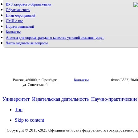
ВУЗ здорового образа жизни
Правила направления, рецензирования и опубликования
научных статей
Обратная связь
Архив
План мероприятий
СМИ о нас
Подача заявлений
Контакты
Анкеты для опроса граждан о качестве условий оказания услуг
Часто задаваемые вопросы
Фотогалерея
Форум «Репродуктивное здоровье»
Россия, 460000, г. Оренбург,
Контакты
Факс:(3532) 50-0
ул. Советская, 6
Университет
Издательская деятельность
Научно-практические
Top
Skip to content
Copyright © 2013-2025 Официальный сайт федерального государственног