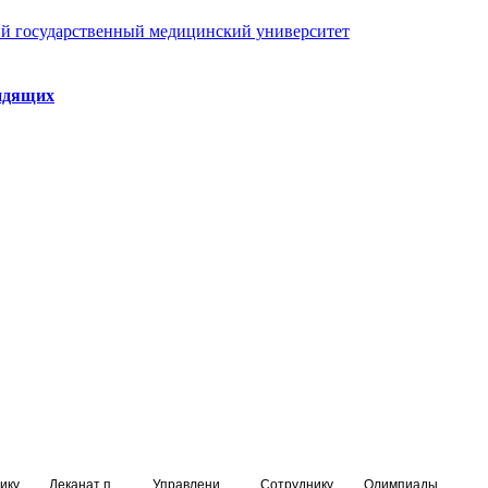
й государственный медицинский университет
идящих
ику
Деканат подготовки кадров высшей квалификации
Управление по НМО и региональному развитию здравоохранения
Сотруднику
Олимпиады