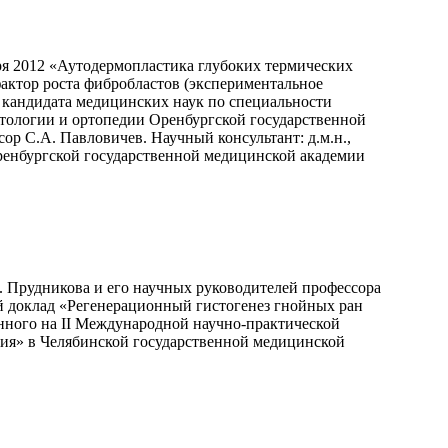
ря 2012 «Аутодермопластика глубоких термических
актор роста фибробластов (экспериментальное
и кандидата медицинских наук по специальности
атологии и ортопедии Оренбургской государственной
ор С.А. Павловичев. Научный консультант: д.м.н.,
ренбургской государственной медицинской академии
. Прудникова и его научных руководителей профессора
й доклад «Регенерационный гистогенез гнойных ран
нного на II Международной научно-практической
ия» в Челябинской государственной медицинской