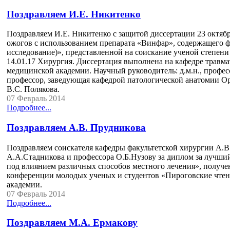
Поздравляем И.Е. Никитенко
Поздравляем И.Е. Никитенко с защитой диссертации 23 октяб
ожогов с использованием препарата «Винфар», содержащего ф
исследование)», представленной на соискание ученой степен
14.01.17 Хирургия. Диссертация выполнена на кафедре травм
медицинской академии. Научный руководитель: д.м.н., професс
профессор, заведующая кафедрой патологической анатомии О
В.С. Полякова.
07 Февраль 2014
Подробнее...
Поздравляем А.В. Прудникова
Поздравляем соискателя кафедры факультетской хирургии А.В
А.А.Стадникова и профессора О.Б.Нузову за диплом за лучши
под влиянием различных способов местного лечения», получе
конференции молодых ученых и студентов «Пироговские чтен
академии.
07 Февраль 2014
Подробнее...
Поздравляем М.А. Ермакову