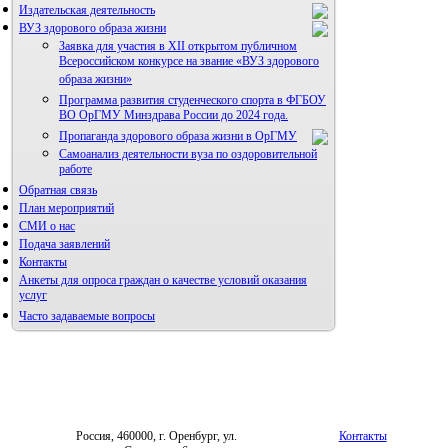
Издательская деятельность
ВУЗ здорового образа жизни
Заявка для участия в XII открытом публичном
Всероссийском конкурсе на звание «ВУЗ здорового
образа жизни»
Программа развития студенческого спорта в ФГБОУ
Альманах молодой науки
ВО ОрГМУ Минздрава России до 2024 года.
Редакция журнала
Пропаганда здорового образа жизни в ОрГМУ
Самоанализ деятельности вуза по оздоровительной
работе
Обратная связь
Фотогалерея
План мероприятий
Правила направления,
рецензирования и опубликования
СМИ о нас
Форум «Репродуктивное здоровье»
научных статей
Подача заявлений
Архив
Контакты
Анкеты для опроса граждан о качестве условий оказания
услуг
Часто задаваемые вопросы
Россия, 460000, г. Оренбург, ул.
Контакты