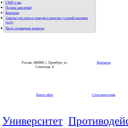
СМИ о нас
Подача заявлений
Альманах молодой науки
Контакты
Редакция журнала
Анкеты для опроса граждан о качестве условий оказания
услуг
Часто задаваемые вопросы
Фотогалерея
Правила направления,
рецензирования и опубликования
Форум «Репродуктивное здоровье»
научных статей
Архив
Россия, 460000, г. Оренбург, ул.
Контакты
Советская, 6
Карта сайта
Стоп-коррупция
Университет
Противодей