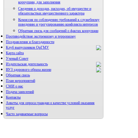
коррупции, для заполнения
Сведения о доходах, расходах, об имуществе и
обязательствах имущественного характера
Комиссия по соблюдению требований к служебному
поведению и урегулированию конфликта интересов
Обратная связь для сообщений о фактах коррупции
Противодействие экстремизму и терроризму
Поздравления и благодарности
Клуб выпускников ОрГМУ
Карта сайта
Ученый Совет
Издательская деятельность
ВУЗ здорового образа жизни
Обратная связь
План мероприятий
СМИ о нас
Подача заявлений
Альманах молодой науки
Контакты
Редакция журнала
Анкеты для опроса граждан о качестве условий оказания
услуг
Часто задаваемые вопросы
Фотогалерея
Правила направления,
рецензирования и опубликования
Форум «Репродуктивное здоровье»
научных статей