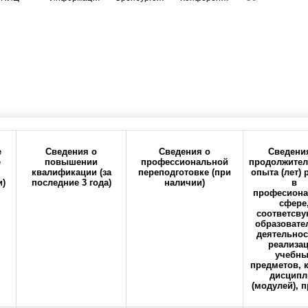
е
Сведения о
Сведения о
Сведени
е
повышении
профессиональной
продолжител
квалификации (за
переподготовке (при
опыта (лет)
и)
последние 3 года)
наличии)
в
ия
Политика
Реквизиты
професиона
конфиденциальности
сфере
соответсв
образовате
авила направления, рецензирования и
деятельнос
ских работников
реализа
учебны
предметов, 
дисципл
(модулей), п