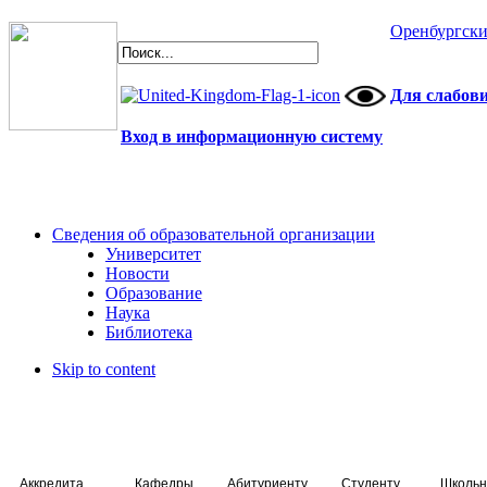
Оренбургски
Для слабов
Вход в информационную систему
Сведения об образовательной организации
Университет
Новости
Образование
Наука
Библиотека
Skip to content
Аккредитация специалистов
Кафедры
Абитуриенту
Студенту
Школьн