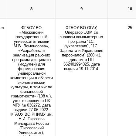
кий государственный медицинский университет" Министерства
8
9
10
инистрации сайта.
ует
ФГБОУ ВО
ФГБОУ ВО ОГАУ,
25
«Московский
Оператор ЭВМ со
государственный
знанием компьютерных
университет имени
программ "1С:
М.В. Ломоносова»,
бухгалтерия", "1С:
«Разработка и
Зарплата и Управление
реализация рабочих
персоналом" (260 ч.),
программ дисциплин
диплом о ПП
(модулей) для
562401994025, дата
формирования
выдачи 19.11.2014.
универсальной
компетенции в области
экономической
культуры, в том числе
финансовой
грамотности» (108 ч.),
удостоверение о ПК
МГУ № 036272, дата
выдачи 27.06.2022.
ФГАОУ ВО РНИМУ им.
Н.И. Пирогова
Минздрава России
(Пироговский
Университет),