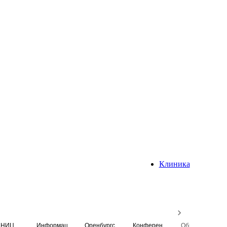
Клиника
НИЦ
Информационная система
Оренбургский медицинский вестник
Конференция
Образовательный центр истории Университета