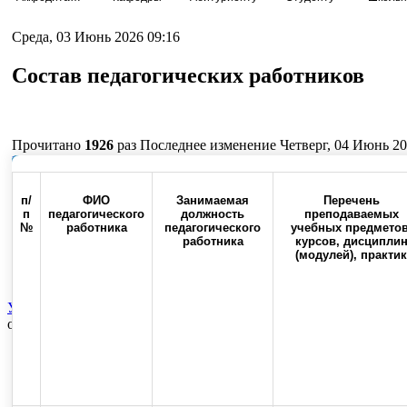
Среда, 03 Июнь 2026 09:16
Состав педагогических работников
Прочитано
1926
раз
Последнее изменение Четверг, 04 Июнь 20
Наверх
п/
ФИО
Занимаемая
Перечень
п
педагогического
должность
преподаваемых
№
работника
педагогического
учебных предметов
работника
курсов, дисципли
Россия, 460000, г. Оренбург,
Контакты
Факс:(3532) 50-0
(модулей), практик
ул. Советская, 6
Университет
Издательская деятельность
Научно-практические
опубликования научных статей
Правила опубликования / The ru
Top
Skip to content