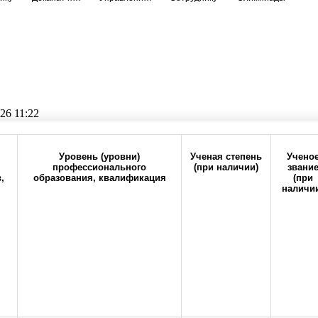
26 11:22
Прокрутите таблицу вправо для просмотра всех колонок
Уровень (уровни)
Ученая степень
Учено
профессионального
(при наличии)
звани
,
образования, квалификация
(при
н
наличи
6-20
office@orgma.ru
Карта сайта
Стоп-коррупц
 журналы университета
Оренбургский медицинский вестник
Пр
les of publishing
Вспомогательная категория
Состав педагогиче