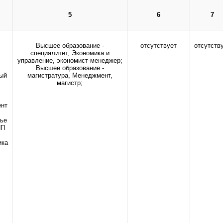
о бюджетного образовательного учреждения высшего образования "Оренбургс
здравоохранения Российской Федерации.
5
6
7
Все права защищены.
дио-, фото- и видеоматериалов возможно только с письменного разрешения адм
Высшее образование -
отсутствует
отсутств
специалитет, Экономика и
управление, экономист-менеджер;
Высшее образование -
ый
магистратура, Менеджмент,
магистр;
ент
;
ье
ПП
ика