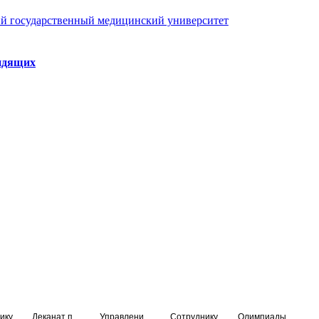
й государственный медицинский университет
идящих
ику
Деканат подготовки кадров высшей квалификации
Управление по НМО и региональному развитию здравоохранения
Сотруднику
Олимпиады