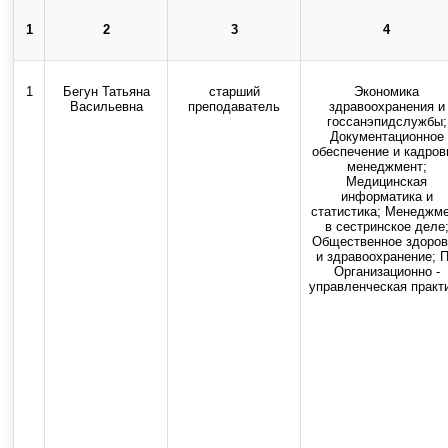
Copyright © 2013-2025 Официальный сайт федерального государственног
1
2
3
4
Использование текстовых, ау
1
Бегун Татьяна
старший
Экономика
Васильевна
преподаватель
здравоохранения и
госсанэпидслужбы;
Документационное
обеспечение и кадров
менеджмент;
Медицинская
информатика и
статистика; Менеджм
в сестринское деле
Общественное здоров
и здравоохранение; 
Организационно -
управленческая практ