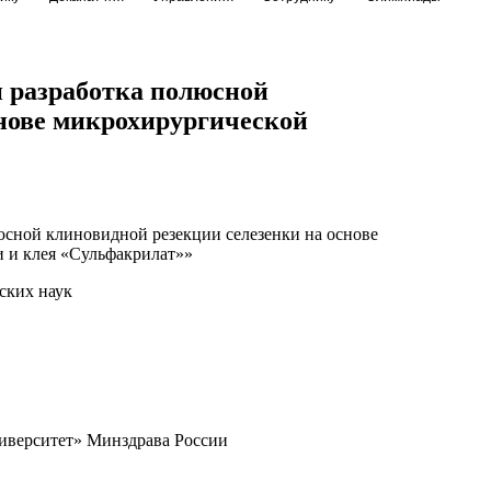
и разработка полюсной
снове микрохирургической
юсной клиновидной резекции селезенки на основе
 и клея «Сульфакрилат»»
ских наук
верситет» Минздрава России