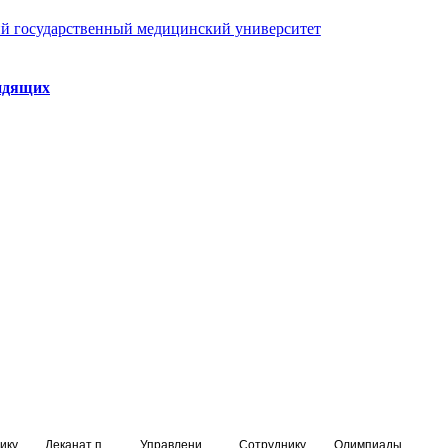
й государственный медицинский университет
идящих
ику
Деканат подготовки кадров высшей квалификации
Управление по НМО и региональному развитию здравоохранения
Сотруднику
Олимпиады