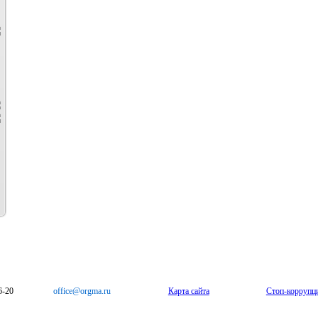
6-20
office@orgma.ru
Карта сайта
Стоп-коррупц