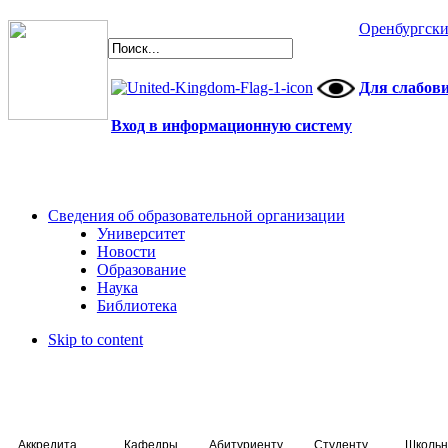
Оренбургски
Для слабов
Вход в информационную систему
Сведения об образовательной организации
Университет
Новости
Образование
Наука
Библиотека
Skip to content
Аккредитация специалистов
Кафедры
Абитуриенту
Студенту
Школьн