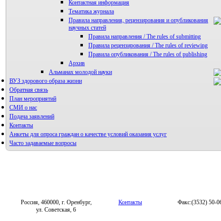
Контактная информация
Тематика журнала
Правила направления, рецензирования и опубликования
научных статей
Правила направления / The rules of submitting
Правила рецензирования / The rules of reviewing
Правила опубликования / The rules of publishing
Архив
Альманах молодой науки
ВУЗ здорового образа жизни
Редакция журнала
Обратная связь
План мероприятий
СМИ о нас
Подача заявлений
Контакты
Анкеты для опроса граждан о качестве условий оказания услуг
Часто задаваемые вопросы
Фотогалерея
Форум «Репродуктивное здоровье»
Россия, 460000, г. Оренбург,
Контакты
Факс:(3532) 50-0
ул. Советская, 6