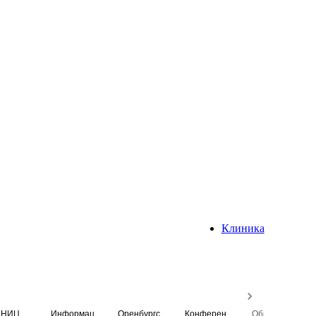
Клиника
НИЦ
Информационная система
Оренбургский медицинский вестник
Конференция
Образовательный центр истории Университета