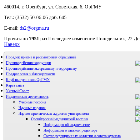
460014, г. Оренбург, ул. Советская, 6, ОрГМУ
Тел.: (3532) 50-06-06 доб. 645
E-mail:
ds2@orgma.ru
Прочитано
7951
раз
Последнее изменение Понедельник, 22 Дек
Наверх
Порядок приема и рассмотрения обращений
Противодействие коррупции
Противодействие экстремизму и терроризму
Поздравления и благодарности
Клуб выпускников ОрГМУ
Карта сайта
Ученый Совет
Издательская деятельность
Учебные пособия
Научные издания
Научно-практические журналы университета
Оренбургский медицинский вестник
Информация об издательстве
Информация о главном редакторе
Состав редакционных коллегии и совета журнала