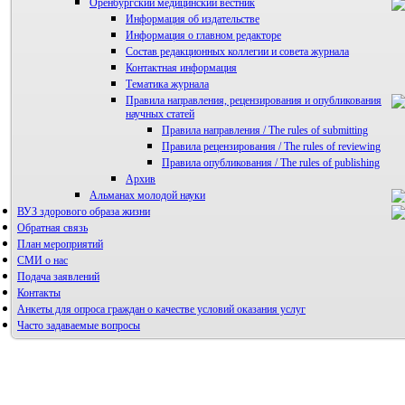
Оренбургский медицинский вестник
Информация об издательстве
Информация о главном редакторе
Состав редакционных коллегии и совета журнала
Контактная информация
Тематика журнала
Правила направления, рецензирования и опубликования
научных статей
Правила направления / The rules of submitting
Правила рецензирования / The rules of reviewing
Правила опубликования / The rules of publishing
Архив
Альманах молодой науки
ВУЗ здорового образа жизни
Редакция журнала
Обратная связь
План мероприятий
СМИ о нас
Подача заявлений
Контакты
Анкеты для опроса граждан о качестве условий оказания услуг
Часто задаваемые вопросы
Фотогалерея
Форум «Репродуктивное здоровье»