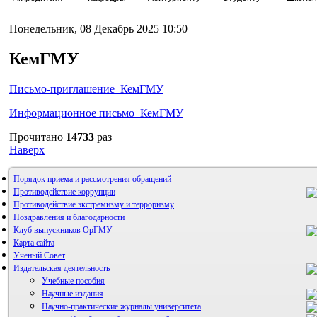
Понедельник, 08 Декабрь 2025 10:50
КемГМУ
Письмо-приглашение_КемГМУ
Информационное письмо_КемГМУ
Прочитано
14733
раз
Наверх
Порядок приема и рассмотрения обращений
Противодействие коррупции
Противодействие экстремизму и терроризму
Поздравления и благодарности
Клуб выпускников ОрГМУ
Карта сайта
Ученый Совет
Издательская деятельность
Учебные пособия
Научные издания
Научно-практические журналы университета