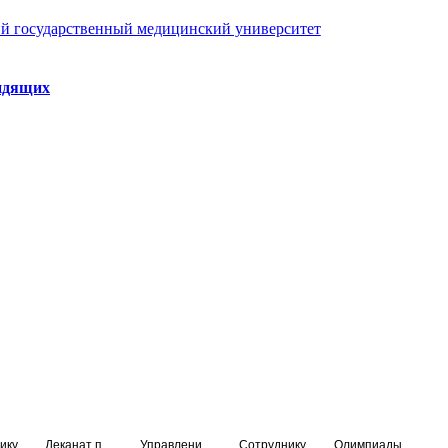
й государственный медицинский университет
идящих
ику
Деканат подготовки кадров высшей квалификации
Управление по НМО и региональному развитию здравоохранения
Сотруднику
Олимпиады