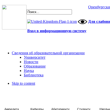
Оренбургски
Для слабов
Вход в информационную систему
Сведения об образовательной организации
Университет
Новости
Образование
Наука
Библиотека
Skip to content
Аккредитация специалистов
Кафедры
Абитуриенту
Студенту
Школьн