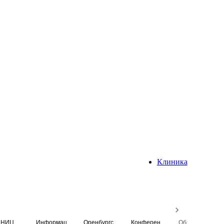
Клиника
НИЦ
Информационная система
Оренбургский медицинский вестник
Конференция
Образовательный центр истории Университета