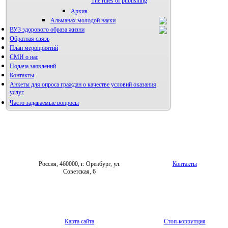
The rules of publishing
Архив
Альманах молодой науки
ВУЗ здорового образа жизни
Редакция журнала
Обратная связь
План мероприятий
СМИ о нас
Подача заявлений
Контакты
Анкеты для опроса граждан о качестве условий оказания
услуг
Часто задаваемые вопросы
Фотогалерея
Форум «Репродуктивное здоровье»
Россия, 460000, г. Оренбург, ул.
Контакты
Советская, 6
Карта сайта
Стоп-коррупция