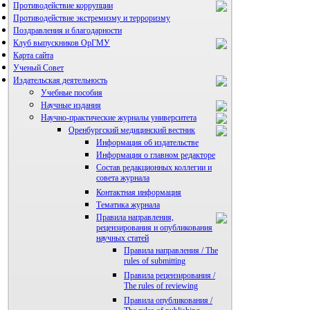
Противодействие коррупции
Противодействие экстремизму и терроризму
Поздравления и благодарности
Клуб выпускников ОрГМУ
Карта сайта
Ученый Совет
Издательская деятельность
Учебные пособия
Научные издания
Научно-практические журналы университета
Оренбургский медицинский вестник
Информация об издательстве
Информация о главном редакторе
Состав редакционных коллегии и
совета журнала
Контактная информация
Тематика журнала
Правила направления,
рецензирования и опубликования
научных статей
Правила направления / The
rules of submitting
Правила рецензирования /
The rules of reviewing
Правила опубликования /