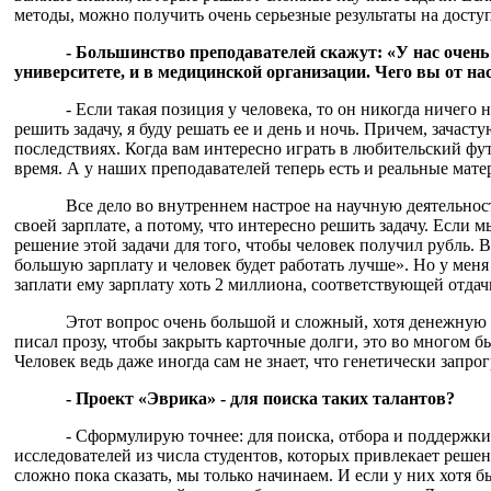
методы, можно получить очень серьезные результаты на досту
- Большинство преподавателей скажут: «У нас очень
университете, и в медицинской организации. Чего вы от на
- Если такая позиция у человека, то он никогда ничего 
решить задачу, я буду решать ее и день и ночь. Причем, зачас
последствиях. Когда вам интересно играть в любительский фу
время. А у наших преподавателей теперь есть и реальные мат
Все дело во внутреннем настрое на научную деятельнос
своей зарплате, а потому, что интересно решить задачу. Если м
решение этой задачи для того, чтобы человек получил рубль. В
большую зарплату и человек будет работать лучше». Но у меня 
заплати ему зарплату хоть 2 миллиона, соответствующей отдачи
Этот вопрос очень большой и сложный, хотя денежную
писал прозу, чтобы закрыть карточные долги, это во многом б
Человек ведь даже иногда сам не знает, что генетически зап
- Проект «Эврика» - для поиска таких талантов?
- Сформулирую точнее: для поиска, отбора и поддержки
исследователей из числа студентов, которых привлекает решен
сложно пока сказать, мы только начинаем. И если у них хотя б