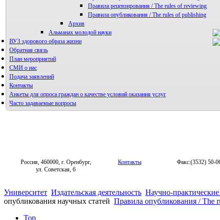
Правила рецензирования / The rules of reviewing
Правила опубликования / The rules of publishing
Архив
Альманах молодой науки
ВУЗ здорового образа жизни
Редакция журнала
Обратная связь
План мероприятий
СМИ о нас
Подача заявлений
Контакты
Анкеты для опроса граждан о качестве условий оказания услуг
Часто задаваемые вопросы
Фотогалерея
Форум «Репродуктивное здоровье»
Россия, 460000, г. Оренбург,
Контакты
Факс:(3532) 50-0
ул. Советская, 6
Университет
Издательская деятельность
Научно-практические
опубликования научных статей
Правила опубликования / The ru
Top