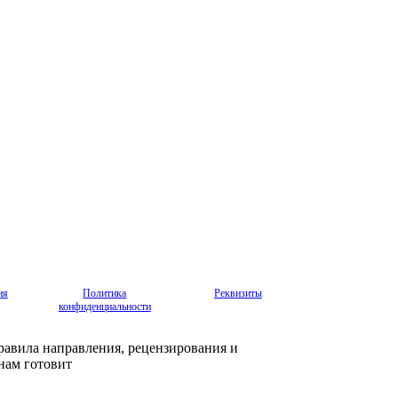
ия
Политика
Реквизиты
конфиденциальности
авила направления, рецензирования и
нам готовит