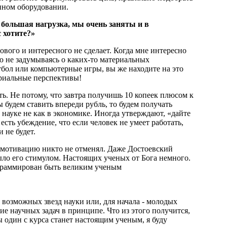
пном оборудовании.
 большая нагрузка, мы очень заняты и в
с хотите?»
нового и интересного не сделает. Когда мне интересно
тую не задумываясь о каких-то материальных
тбол или компьютерные игры, вы же находите на это
ериальные перспективы!
ть. Не потому, что завтра получишь 10 копеек плюсом к
ы будем ставить впереди рубль, то будем получать
 науке не как в экономике. Иногда утверждают, «дайте
есть убеждение, что если человек не умеет работать,
 не будет.
 мотивацию никто не отменял. Даже Достоевский
ыло его стимулом. Настоящих ученых от Бога немного.
рограммирован быть великим ученым
 возможных звезд науки или, для начала - молодых
ие научных задач в принципе. Что из этого получится,
ы один с курса станет настоящим ученым, я буду