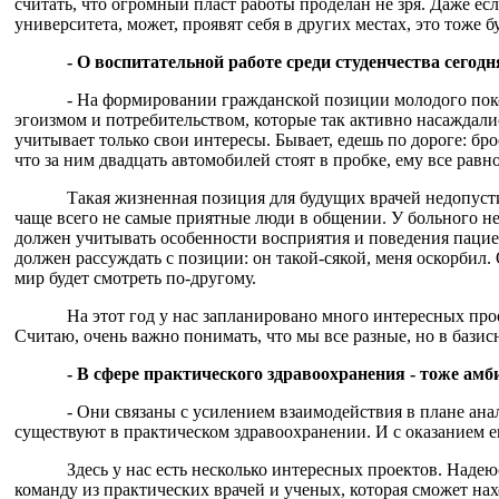
считать, что огромный пласт работы проделан не зря. Даже ес
университета, может, проявят себя в других местах, это тоже 
- О воспитательной работе среди студенчества сегод
- На формировании гражданской позиции молодого поко
эгоизмом и потребительством, которые так активно насаждали
учитывает только свои интересы. Бывает, едешь по дороге: бр
что за ним двадцать автомобилей стоят в пробке, ему все равно
Такая жизненная позиция для будущих врачей недопуст
чаще всего не самые приятные люди в общении. У больного н
должен учитывать особенности восприятия и поведения пацие
должен рассуждать с позиции: он такой-сякой, меня оскорбил.
мир будет смотреть по-другому.
На этот год у нас запланировано много интересных про
Считаю, очень важно понимать, что мы все разные, но в бази
- В сфере практического здравоохранения - тоже ам
- Они связаны с усилением взаимодействия в плане ана
существуют в практическом здравоохранении. И с оказанием 
Здесь у нас есть несколько интересных проектов. Надею
команду из практических врачей и ученых, которая сможет на