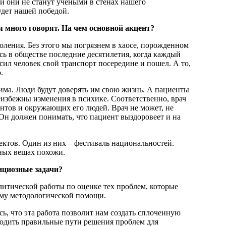
ли они не станут учеными в стенах нашего
будет нашей победой.
ня много говорят. На чем основной акцент?
ления. Без этого мы погрязнем в хаосе, порожденном
сь в обществе последние десятилетия, когда каждый
осил человек свой транспорт посередине и пошел. А то,
.
има. Люди будут доверять им свою жизнь. А пациенты
еизбежны изменения в психике. Соответственно, врач
нтов и окружающих его людей. Врач не может, не
 Он должен понимать, что пациент выздоровеет и на
ектов. Один из них – фестиваль национальностей.
сных вещах похожи.
бициозные задачи?
литической работы по оценке тех проблем, которые
ему методологической помощи.
сь, что эта работа позволит нам создать сплоченную
ходить правильные пути решения проблем для