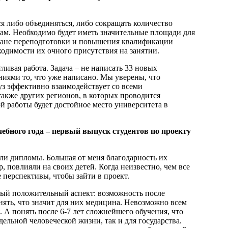
я либо объединяться, либо сокращать количество
вам. Необходимо будет иметь значительные площади для
плане переподготовки и повышения квалификации
ходимости их очного присутствия на занятии.
ливая работа. Задача – не написать 33 новых
ниями то, что уже написано. Мы уверены, что
уз эффективно взаимодействует со всеми
также других регионов, в которых проводится
й работы будет достойное место университета в
ебного года – первый выпуск студентов по проекту
чили дипломы. Большая от меня благодарность их
, повлияли на своих детей. Когда неизвестно, чем все
перспективы, чтобы зайти в проект.
мый положительный аспект: возможность после
ять, что значит для них медицина. Невозможно всем
 А понять после 6-7 лет сложнейшего обучения, что
тдельной человеческой жизни, так и для государства.