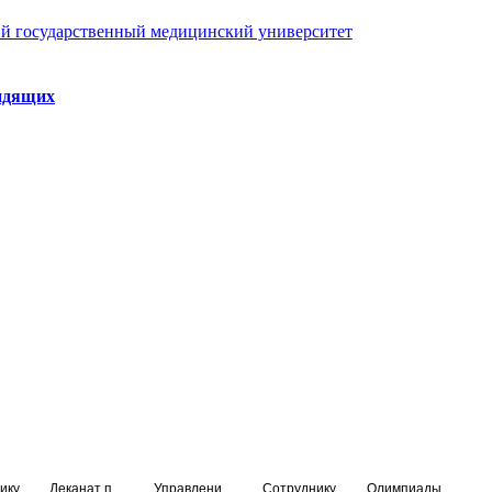
й государственный медицинский университет
идящих
ику
Деканат подготовки кадров высшей квалификации
Управление по НМО и региональному развитию здравоохранения
Сотруднику
Олимпиады