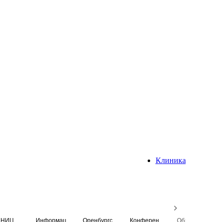
Клиника
НИЦ
Информационная система
Оренбургский медицинский вестник
Конференция
Образовательный центр истории Университета