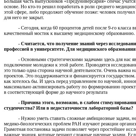
Большая часть выпускников «Предуниверсария» сейчас учатся
основе. Но кто-то решил поработать в роли среднего медицинс
этой сфере, либо продолжит обучение позже: человек получил
для него не закрыт.
- Сегодня, когда 60 процентов детей после 9-го класса
качественный мостик к высшему медицинскому образованию.
- Считается, что получение знаний через исследова
профессией в университете. Для медицинского образования
- Основными стратегическими задачами здесь для нас я
подключение молодежи к этой работе. Проводятся исследован
это только одна сторона научной деятельности. Очень важна 
проектов. Это поддерживается и финансируется государством.
как хотелось бы. И здесь перед управлением по научной, инн
максимально активизировать работу по формированию проект
в соответствующей форме до научного результата
- Причина этого, возможно, в слабом стимулировани
студенчества? Или в недостаточности лабораторной базы?
- Нужно уметь ставить сложные амбициозные задачи, н
медико-биологических проблем РАН изучают реакции организм
Грамотная постановка задачи позволяет через простейшее иссл
важные знания, которые решают сложные научные задачи. Есл