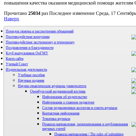
повышения качества оказания медицинской помощи жителям О
Прочитано
25034
раз
Последнее изменение Среда, 17 Сентябрь
Наверх
Порядок приема и рассмотрения обращений
Противодействие коррупции
Противодействие экстремизму и терроризму
Поздравления и благодарности
Клуб выпускников ОрГМУ
Карта сайта
Ученый Совет
Издательская деятельность
Учебные пособия
Научные издания
Научно-практические журналы университета
Оренбургский медицинский вестник
Информация об издательстве
Информация о главном редакторе
Состав редакционных коллегии и совета журнала
Контактная информация
Тематика журнала
Правила направления, рецензирования и опубликования
научных статей
Правила направления / The rules of submitting