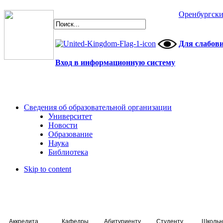
Оренбургски
Для слабов
Вход в информационную систему
Сведения об образовательной организации
Университет
Новости
Образование
Наука
Библиотека
Skip to content
Аккредитация специалистов
Кафедры
Абитуриенту
Студенту
Школьн