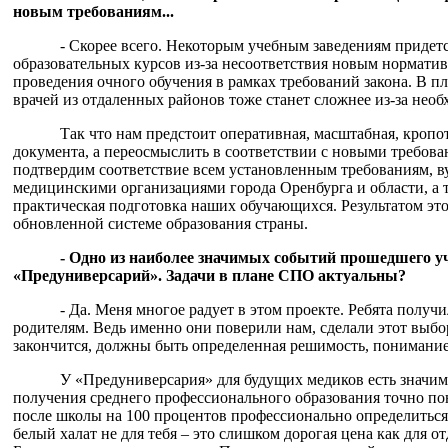
новым требованиям...
- Скорее всего. Некоторым учебным заведениям придетс
образовательных курсов из-за несоответствия новым нормати
проведения очного обучения в рамках требований закона. В 
врачей из отдаленных районов тоже станет сложнее из-за необ
Так что нам предстоит оперативная, масштабная, кропот
документа, а переосмыслить в соответствии с новыми требова
подтвердим соответствие всем установленным требованиям, в
медицинскими организациями города Оренбурга и области, а 
практическая подготовка наших обучающихся. Результатом это
обновленной системе образования страны.
- Одно из наиболее значимых событий прошедшего уч
«Предуниверсарий». Задачи в плане СПО актуальны?
- Да. Меня многое радует в этом проекте. Ребята полу
родителям. Ведь именно они поверили нам, сделали этот выбор
закончится, должны быть определенная решимость, понимание 
У «Предуниверсария» для будущих медиков есть значи
получения среднего профессионального образования точно пон
после школы на 100 процентов профессионально определиться.
белый халат не для тебя – это слишком дорогая цена как для о