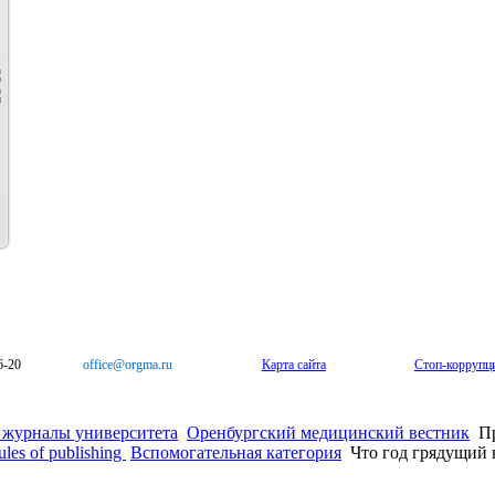
6-20
office@orgma.ru
Карта сайта
Стоп-коррупц
 журналы университета
Оренбургский медицинский вестник
Пр
les of publishing
Вспомогательная категория
Что год грядущий 