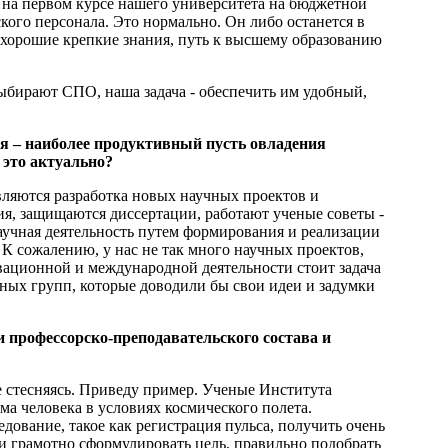
 на первом курсе нашего университета на бюджетной
кого персонала. Это нормально. Он либо останется в
 хорошие крепкие знания, путь к высшему образованию
 выбирают СПО, наша задача - обеспечить им удобный,
ния – наиболее продуктивный пусть овладения
 это актуально?
вляются разработка новых научных проектов и
ия, защищаются диссертации, работают ученые советы -
научная деятельность путем формирования и реализации
 К сожалению, у нас не так много научных проектов,
овационной и международной деятельности стоит задача
ных групп, которые доводили бы свои идеи и задумки
и профессорско-преподавательского состава и
е стесняясь. Приведу пример. Ученые Института
а человека в условиях космического полета.
едование, такое как регистрация пульса, получить очень
и грамотно сформулировать цель, правильно подобрать