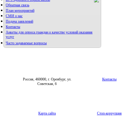
Обратная связь
План мероприятий
СМИ о нас
Подача заявлений
Контакты
Анкеты для опроса граждан о качестве условий оказания
услуг
Часто задаваемые вопросы
Фотогалерея
Форум «Репродуктивное здоровье»
Россия, 460000, г. Оренбург, ул.
Контакты
Советская, 6
Карта сайта
Стоп-коррупция