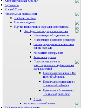
Клуб выпускников ОрГМУ
Карта сайта
Ученый Совет
Издательская деятельность
Учебные пособия
Научные издания
Научно-практические журналы университета
Оренбургский медицинский вестник
Информация об издательстве
Информация о главном редакторе
Состав редакционных коллегии и
совета журнала
Контактная информация
Тематика журнала
Правила направления,
рецензирования и опубликования
научных статей
Правила направления / The
rules of submitting
Правила рецензирования /
The rules of reviewing
Правила опубликования /
The rules of publishing
Архив
Альманах молодой науки
ВУЗ здорового образа жизни
Редакция журнала