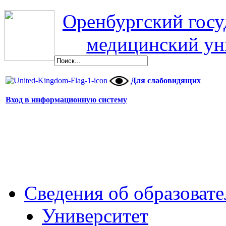
дата
Оренбургский гос
защиты
17
сентября
медицинский ун
2025
г.
Для слабовидящих
Вход в информационную систему
Сведения об образоват
Университет