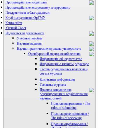
Противодействие коррупции
Противодействие экстремизму и терроризму
Поздравления и благодарности
Клуб выпускников ОрГМУ
Карта сайта
Ученый Совет
Издательская деятельность
Учебные пособия
Научные издания
Научно-практические журналы университета
Оренбургский медицинский вестник
Информация об издательстве
Информация о главном редакторе
Состав редакционных коллегии и
совета журнала
Контактная информация
Тематика журнала
Правила направления,
рецензирования и опубликования
научных статей
Правила направления / The
rules of submitting
Правила рецензирования /
The rules of reviewing
Правила опубликования /