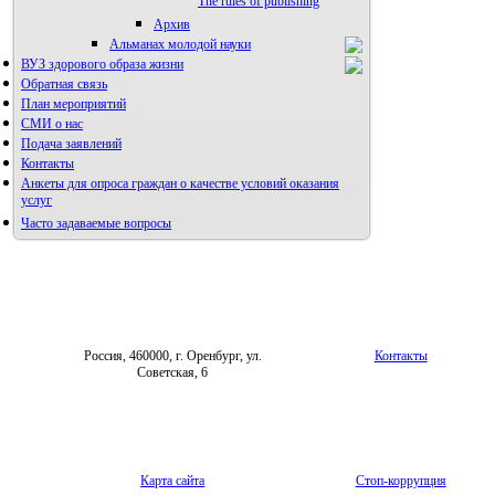
The rules of publishing
Архив
Альманах молодой науки
ВУЗ здорового образа жизни
Редакция журнала
Обратная связь
План мероприятий
СМИ о нас
Подача заявлений
Контакты
Анкеты для опроса граждан о качестве условий оказания
услуг
Часто задаваемые вопросы
Фотогалерея
Форум «Репродуктивное здоровье»
Россия, 460000, г. Оренбург, ул.
Контакты
Советская, 6
Карта сайта
Стоп-коррупция