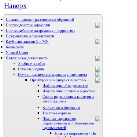
Наверх
Порядок приема и рассмотрения обращений
Противодействие коррупции
Противодействие экстремизму и терроризму
Поздравления и благодарности
Клуб выпускников ОрГМУ
Карта сайта
Ученый Совет
Издательская деятельность
Учебные пособия
Научные издания
Научно-практические журналы университета
Оренбургский медицинский вестник
Информация об издательстве
Информация о главном редакторе
Состав редакционных коллегии и
совета журнала
Контактная информация
Тематика журнала
Правила направления,
рецензирования и опубликования
научных статей
Правила направления / The