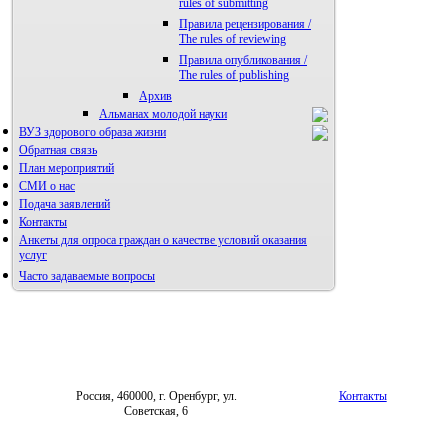
rules of submitting
Правила рецензирования /
The rules of reviewing
Правила опубликования /
The rules of publishing
Архив
Альманах молодой науки
ВУЗ здорового образа жизни
Редакция журнала
Обратная связь
План мероприятий
СМИ о нас
Подача заявлений
Контакты
Анкеты для опроса граждан о качестве условий оказания
услуг
Часто задаваемые вопросы
Фотогалерея
Форум «Репродуктивное здоровье»
Россия, 460000, г. Оренбург, ул.
Контакты
Советская, 6