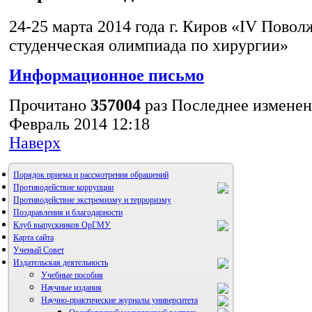
24-25 марта 2014 года г. Киров «IV Повол
студенческая олимпиада по хирургии»
Информационное письмо
Прочитано
357004
раз
Последнее изменен
Февраль 2014 12:18
Наверх
Порядок приема и рассмотрения обращений
Противодействие коррупции
Противодействие экстремизму и терроризму
Поздравления и благодарности
Клуб выпускников ОрГМУ
Карта сайта
Ученый Совет
Издательская деятельность
Учебные пособия
Научные издания
Научно-практические журналы университета