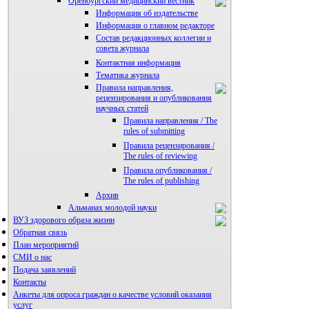
Оренбургский медицинский вестник
Информация об издательстве
Информация о главном редакторе
Состав редакционных коллегии и
совета журнала
Контактная информация
Тематика журнала
Правила направления,
рецензирования и опубликования
научных статей
Правила направления / The
rules of submitting
Правила рецензирования /
The rules of reviewing
Правила опубликования /
The rules of publishing
Архив
Альманах молодой науки
ВУЗ здорового образа жизни
Редакция журнала
Обратная связь
План мероприятий
СМИ о нас
Подача заявлений
Контакты
Анкеты для опроса граждан о качестве условий оказания
услуг