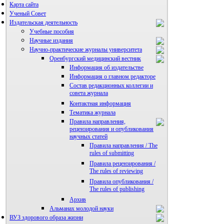
Карта сайта
Ученый Совет
Издательская деятельность
Учебные пособия
Научные издания
Научно-практические журналы университета
Оренбургский медицинский вестник
Информация об издательстве
Информация о главном редакторе
Состав редакционных коллегии и
совета журнала
Контактная информация
Тематика журнала
Правила направления,
рецензирования и опубликования
научных статей
Правила направления / The
rules of submitting
Правила рецензирования /
The rules of reviewing
Правила опубликования /
The rules of publishing
Архив
Альманах молодой науки
ВУЗ здорового образа жизни
Редакция журнала