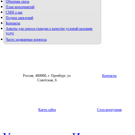
Обратная связь
План мероприятий
СМИ о нас
Подача заявлений
Контакты
Анкеты для опроса граждан о качестве условий оказания
услуг
Часто задаваемые вопросы
Фотогалерея
Форум «Репродуктивное здоровье»
Россия, 460000, г. Оренбург, ул.
Контакты
Советская, 6
Карта сайта
Стоп-коррупция