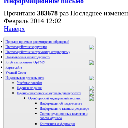
Информационное письмо
Прочитано
383678
раз
Последнее изменен
Февраль 2014 12:02
Наверх
Порядок приема и рассмотрения обращений
Противодействие коррупции
Противодействие экстремизму и терроризму
Поздравления и благодарности
Клуб выпускников ОрГМУ
Карта сайта
Ученый Совет
Издательская деятельность
Учебные пособия
Научные издания
Научно-практические журналы университета
Оренбургский медицинский вестник
Информация об издательстве
Информация о главном редакторе
Состав редакционных коллегии и
совета журнала
Контактная информация