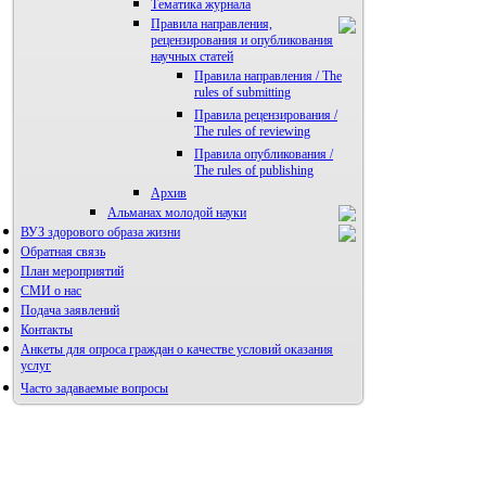
Тематика журнала
Правила направления,
рецензирования и опубликования
научных статей
Правила направления / The
rules of submitting
Правила рецензирования /
The rules of reviewing
Правила опубликования /
The rules of publishing
Архив
Альманах молодой науки
ВУЗ здорового образа жизни
Редакция журнала
Обратная связь
План мероприятий
СМИ о нас
Подача заявлений
Контакты
Анкеты для опроса граждан о качестве условий оказания
услуг
Часто задаваемые вопросы
Фотогалерея
Форум «Репродуктивное здоровье»