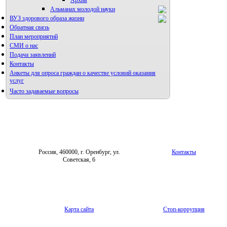
Архив
Альманах молодой науки
ВУЗ здорового образа жизни
Редакция журнала
Обратная связь
План мероприятий
СМИ о нас
Подача заявлений
Контакты
Анкеты для опроса граждан о качестве условий оказания
услуг
Часто задаваемые вопросы
Фотогалерея
Форум «Репродуктивное здоровье»
Россия, 460000, г. Оренбург, ул.
Контакты
Советская, 6
Карта сайта
Стоп-коррупция