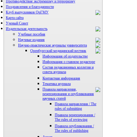
Противодействие экстремизму и терроризму
Поздравления и благодарности
Клуб выпускников ОрГМУ
Карта сайта
Ученый Совет
Издательская деятельность
Учебные пособия
Научные издания
Научно-практические журналы университета
Оренбургский медицинский вестник
Информация об издательстве
Информация о главном редакторе
Состав редакционных коллегии и
совета журнала
Контактная информация
Тематика журнала
Правила направления,
рецензирования и опубликования
научных статей
Правила направления / The
rules of submitting
Правила рецензирования /
The rules of reviewing
Правила опубликования /
The rules of publishing