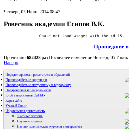
Четверг, 05 Июнь 2014 08:47
Ровесник академии Есипов В.К.
Could not load widget with the id 15.
Прошедшие в
Прочитано
682428
раз
Последнее изменение Четверг, 05 Июнь 
Наверх
Порядок приема и рассмотрения обращений
Противодействие коррупции
Противодействие экстремизму и терроризму
Поздравления и благодарности
Клуб выпускников ОрГМУ
Карта сайта
Ученый Совет
Издательская деятельность
Учебные пособия
Научные издания
Научно-практические журналы университета