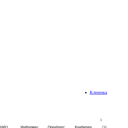
Клиника
НИЦ
Информационная система
Оренбургский медицинский вестник
Конференция
Образовательный центр истории Университета