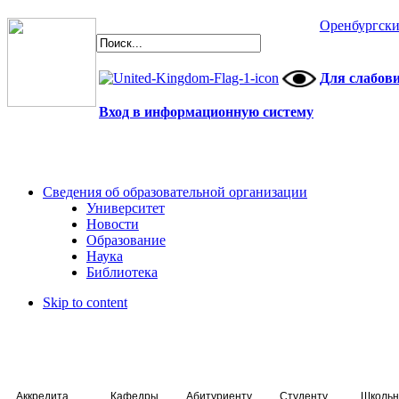
Оренбургски
Для слабов
Вход в информационную систему
Сведения об образовательной организации
Университет
Новости
Образование
Наука
Библиотека
Skip to content
Аккредитация специалистов
Кафедры
Абитуриенту
Студенту
Школьн