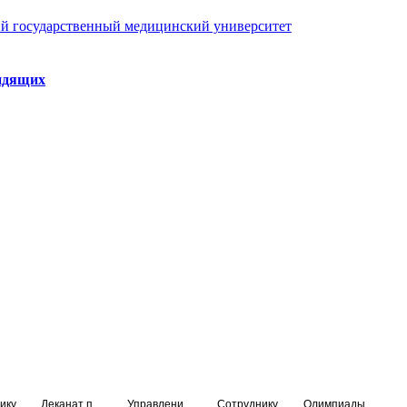
й государственный медицинский университет
идящих
ику
Деканат подготовки кадров высшей квалификации
Управление по НМО и региональному развитию здравоохранения
Сотруднику
Олимпиады