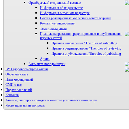
Оренбургский медицинский вестник
Информация об издательстве
Информация о главном редакторе
Состав редакционных коллегии и совета журнала
Контактная информация
Тематика журнала
Правила направления, рецензирования и опубликования
научных статей
Правила направления / The rules of submitting
Правила рецензирования / The rules of reviewing
Правила опубликования / The rules of publishing
Архив
Альманах молодой науки
ВУЗ здорового образа жизни
Редакция журнала
Обратная связь
План мероприятий
СМИ о нас
Подача заявлений
Контакты
Анкеты для опроса граждан о качестве условий оказания услуг
Часто задаваемые вопросы
Фотогалерея
Форум «Репродуктивное здоровье»