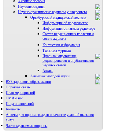
Учебные пособия
Научные издания
Научно-практические журналы университета
Оренбургский медицинский вестник
Информация об издательстве
Информация о главном редакторе
Состав редакционных коллегии и
совета журнала
Контактная информация
Тематика журнала
Правила направления,
рецензирования и опубликования
научных статей
Архив
Альманах молодой науки
ВУЗ здорового образа жизни
Редакция журнала
Обратная связь
План мероприятий
СМИ о нас
Подача заявлений
Контакты
Анкеты для опроса граждан о качестве условий оказания
услуг
Часто задаваемые вопросы
Фотогалерея