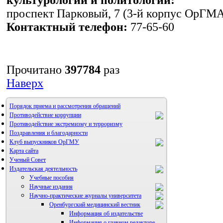
проспект Парковый, 7 (3-й корпус ОрГМА,
Контактный телефон:
77-65-60
Прочитано
397784
раз
Наверх
Порядок приема и рассмотрения обращений
Противодействие коррупции
Противодействие экстремизму и терроризму
Поздравления и благодарности
Клуб выпускников ОрГМУ
Карта сайта
Ученый Совет
Издательская деятельность
Учебные пособия
Научные издания
Научно-практические журналы университета
Оренбургский медицинский вестник
Информация об издательстве
Информация о главном редакторе