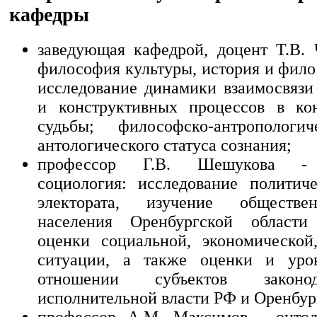
кафедры
заведующая кафедрой, доцент Т.В. 
философия культуры, история и фило
исследование динамики взаимосвязи
и конструктивных процессов в кон
судьбы; философско-антропологи
антологического статуса сознания;
профессор Г.В. Шешукова - п
социология: исследование политич
электората, изучение обществе
населения Оренбургской област
оценки социальной, экономической
ситуации, а также оценки и уро
отношении субъектов законо
исполнительной власти РФ и Оренбур
профессор А.М. Максимов - онтол