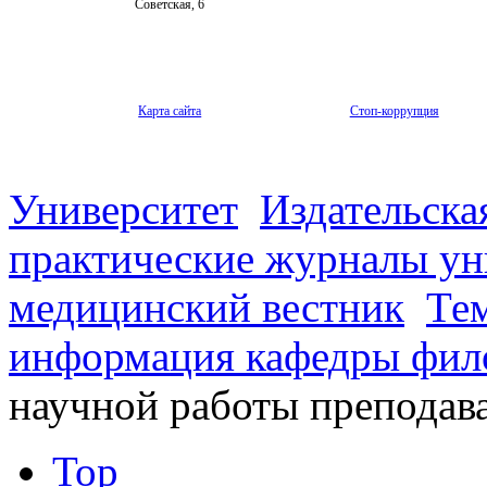
Советская, 6
Карта сайта
Стоп-коррупция
Университет
Издательска
практические журналы ун
медицинский вестник
Те
информация кафедры фил
научной работы преподав
Top