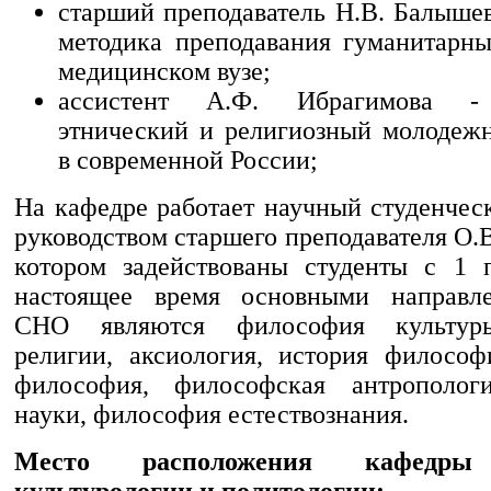
старший преподаватель Н.В. Балышев
методика преподавания гуманитарн
медицинском вузе;
ассистент А.Ф. Ибрагимова - 
этнический и религиозный молодеж
в современной России;
На кафедре работает научный студенчес
руководством старшего преподавателя О.В
котором задействованы студенты с 1 
настоящее время основными направл
СНО являются философия культур
религии, аксиология, история философ
философия, философская антрополог
науки, философия естествознания.
Место расположения кафедры 
культурологии и политологии: