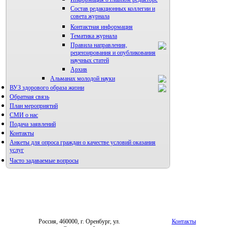
Состав редакционных коллегии и
совета журнала
Контактная информация
Тематика журнала
Правила направления,
рецензирования и опубликования
научных статей
Архив
Альманах молодой науки
ВУЗ здорового образа жизни
Редакция журнала
Обратная связь
План мероприятий
СМИ о нас
Подача заявлений
Контакты
Анкеты для опроса граждан о качестве условий оказания
услуг
Часто задаваемые вопросы
Фотогалерея
Форум «Репродуктивное здоровье»
Россия, 460000, г. Оренбург, ул.
Контакты