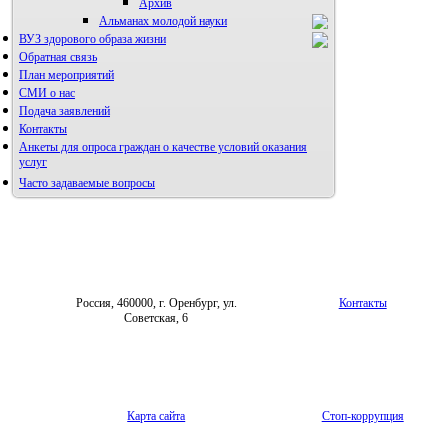
Архив
Альманах молодой науки
ВУЗ здорового образа жизни
Редакция журнала
Обратная связь
План мероприятий
СМИ о нас
Подача заявлений
Контакты
Анкеты для опроса граждан о качестве условий оказания
услуг
Часто задаваемые вопросы
Фотогалерея
Форум «Репродуктивное здоровье»
Россия, 460000, г. Оренбург, ул.
Контакты
Советская, 6
Карта сайта
Стоп-коррупция