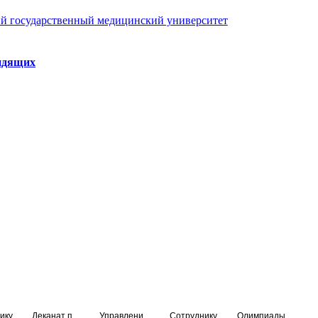
й государственный медицинский университет
идящих
ику
Деканат подготовки кадров высшей квалификации
Управление по НМО и региональному развитию здравоохранения
Сотруднику
Олимпиады