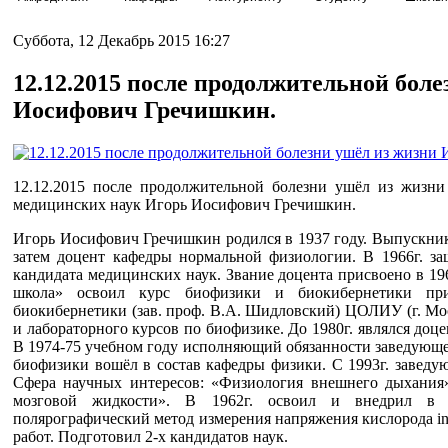
Суббота, 12 Декабрь 2015 16:27
12.12.2015 после продолжительной бол
Иосифович Гречишкин.
12.12.2015 после продолжительной болезни ушёл из жизни
медицинских наук Игорь Иосифович Гречишкин.
Игорь Иосифович Гречишкин родился в 1937 году. Выпускник
затем доцент кафедры нормальной физиологии. В 1966г. з
кандидата медицинских наук. Звание доцента присвоено в 19
школа» освоил курс биофизики и биокибернетики пр
биокибернетики (зав. проф. В.А. Шидловский) ЦОЛИУ (г. Мос
и лабораторного курсов по биофизике. До 1980г. являлся до
В 1974-75 учебном году исполняющий обязанности заведующе
биофизики вошёл в состав кафедры физики. С 1993г. завед
Сфера научных интересов: «Физиология внешнего дыхания
мозговой жидкости». В 1962г. освоил и внедрил в
полярографический метод измерения напряжения кислорода in
работ. Подготовил 2-х кандидатов наук.