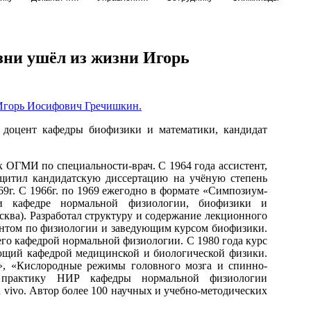
езни ушёл из жизни Игорь
 доцент кафедры биофизики и математики, кандидат
 ОГМИ по специальности-врач. С 1964 года ассистент,
ащитил кандидатскую диссертацию на учёную степень
69г. С 1966г. по 1969 ежегодно в формате «Симпозиум-
и кафедре нормальной физиологии, биофизики и
ква). Разработал структуру и содержание лекционного
центом по физиологии и заведующим курсом биофизики.
го кафедрой нормальной физиологии. С 1980 года курс
ующий кафедрой медицинской и биологической физики.
», «Кислородные режимы головного мозга и спинно-
 практику НИР кафедры нормальной физиологии
 vivo. Автор более 100 научных и учебно-методических