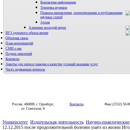
Контактная информация
Тематика журнала
Правила направления, рецензирования и опубликования
научных статей
Архив
Альманах молодой науки
ВУЗ здорового образа жизни
Редакция журнала
Обратная связь
План мероприятий
СМИ о нас
Подача заявлений
Контакты
Анкеты для опроса граждан о качестве условий оказания услуг
Часто задаваемые вопросы
Фотогалерея
Форум «Репродуктивное здоровье»
Россия, 460000, г. Оренбург,
Контакты
Факс:(3532) 50-0
ул. Советская, 6
Университет
Издательская деятельность
Научно-практические
12.12.2015 после продолжительной болезни ушёл из жизни Иг