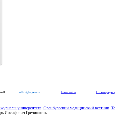
6-20
office@orgma.ru
Карта сайта
Стоп-коррупц
 журналы университета
Оренбургский медицинский вестник
Т
орь Иосифович Гречишкин.