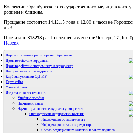
Коллектив Оренбургского государственного медицинского у
родным и близким.
Прощание состоится 14.12.15 года в 12.00 в часовне Городск
д.23.
Прочитано
318273
раз
Последнее изменение Четверг, 17 Декаб
Наверх
Порядок приема и рассмотрения обращений
Противодействие коррупции
Противодействие экстремизму и терроризму
Поздравления и благодарности
Клуб выпускников ОрГМУ
Карта сайта
Ученый Совет
Издательская деятельность
Учебные пособия
Научные издания
Научно-практические журналы университета
Оренбургский медицинский вестник
Информация об издательстве
Информация о главном редакторе
Состав редакционных коллегии и совета журнала