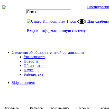
Оренбургски
Для слабов
Вход в информационную систему
Сведения об образовательной организации
Университет
Новости
Образование
Наука
Библиотека
Skip to content
Аккредитация специалистов
Кафедры
Абитуриенту
Студенту
Школьн