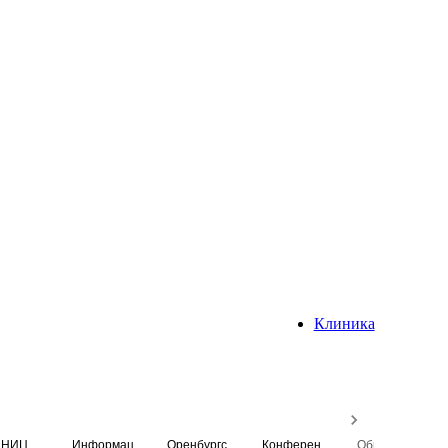
Клиника
НИЦ
Информационная система
Оренбургский медицинский вестник
Конференция
Образовательный центр истории Университета