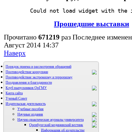
Could not load widget with the 
Прошедшие выставки
Прочитано
671219
раз
Последнее изменен
Август 2014 14:37
Наверх
Порядок приема и рассмотрения обращений
Противодействие коррупции
Противодействие экстремизму и терроризму
Поздравления и благодарности
Клуб выпускников ОрГМУ
Карта сайта
Ученый Совет
Издательская деятельность
Учебные пособия
Научные издания
Научно-практические журналы университета
Оренбургский медицинский вестник
Информация об издательстве