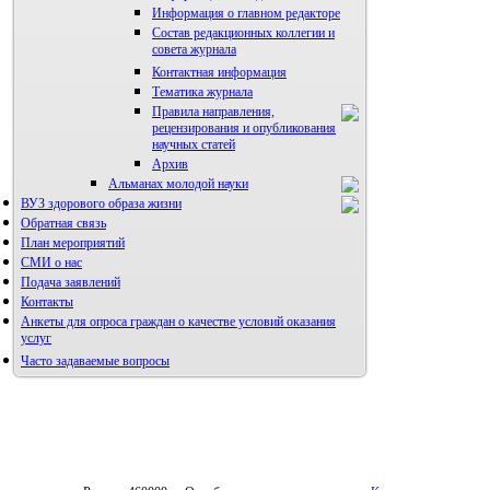
Информация о главном редакторе
Состав редакционных коллегии и
совета журнала
Контактная информация
Тематика журнала
Правила направления,
рецензирования и опубликования
научных статей
Архив
Альманах молодой науки
ВУЗ здорового образа жизни
Редакция журнала
Обратная связь
План мероприятий
СМИ о нас
Подача заявлений
Контакты
Анкеты для опроса граждан о качестве условий оказания
услуг
Часто задаваемые вопросы
Фотогалерея
Форум «Репродуктивное здоровье»