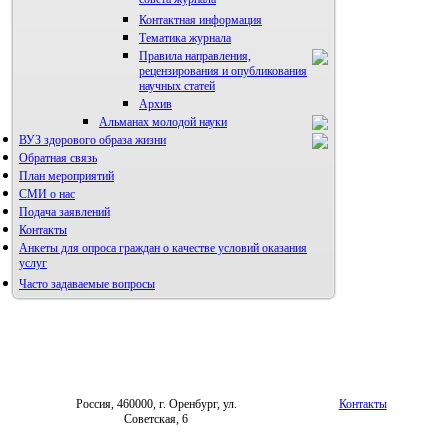
совета журнала
Контактная информация
Тематика журнала
Правила направления,
рецензирования и опубликования
научных статей
Архив
Альманах молодой науки
ВУЗ здорового образа жизни
Редакция журнала
Обратная связь
План мероприятий
СМИ о нас
Подача заявлений
Контакты
Анкеты для опроса граждан о качестве условий оказания
услуг
Часто задаваемые вопросы
Фотогалерея
Форум «Репродуктивное здоровье»
Россия, 460000, г. Оренбург, ул.
Контакты
Советская, 6