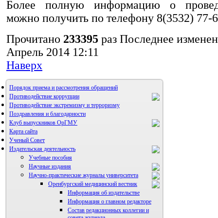
Более полную информацию о провед
можно получить по телефону 8(3532) 77-6
Прочитано
233395
раз
Последнее изменен
Апрель 2014 12:11
Наверх
Порядок приема и рассмотрения обращений
Противодействие коррупции
Противодействие экстремизму и терроризму
Поздравления и благодарности
Клуб выпускников ОрГМУ
Карта сайта
Ученый Совет
Издательская деятельность
Учебные пособия
Научные издания
Научно-практические журналы университета
Оренбургский медицинский вестник
Информация об издательстве
Информация о главном редакторе
Состав редакционных коллегии и