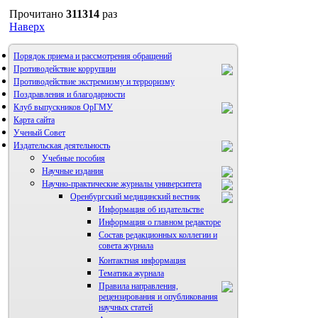
Прочитано
311314
раз
Наверх
Порядок приема и рассмотрения обращений
Противодействие коррупции
Противодействие экстремизму и терроризму
Поздравления и благодарности
Клуб выпускников ОрГМУ
Карта сайта
Ученый Совет
Издательская деятельность
Учебные пособия
Научные издания
Научно-практические журналы университета
Оренбургский медицинский вестник
Информация об издательстве
Информация о главном редакторе
Состав редакционных коллегии и
совета журнала
Контактная информация
Тематика журнала
Правила направления,
рецензирования и опубликования
научных статей