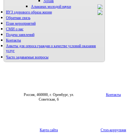
Архив
Альманах молодой науки
ВУЗ здорового образа жизни
Редакция журнала
Обратная связь
План мероприятий
СМИ о нас
Подача заявлений
Контакты
Анкеты для опроса граждан о качестве условий оказания
услуг
Часто задаваемые вопросы
Фотогалерея
Форум «Репродуктивное здоровье»
Россия, 460000, г. Оренбург, ул.
Контакты
Советская, 6
Карта сайта
Стоп-коррупция