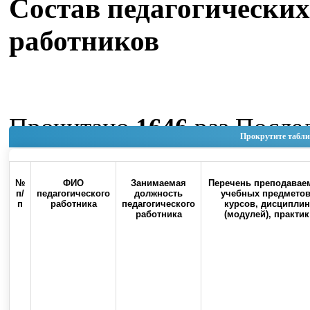
Состав педагогических
работников
Прочитано
1646
раз
После
Прокрутите табли
изменение Четверг, 04 Июн
11:14
№
ФИО
Занимаемая
Перечень преподавае
п/
педагогического
должность
учебных предметов
п
работника
педагогического
курсов, дисциплин
Наверх
работника
(модулей), практик
Россия, 460000, г. Оренбург, ул.
Контакты
Советская, 6