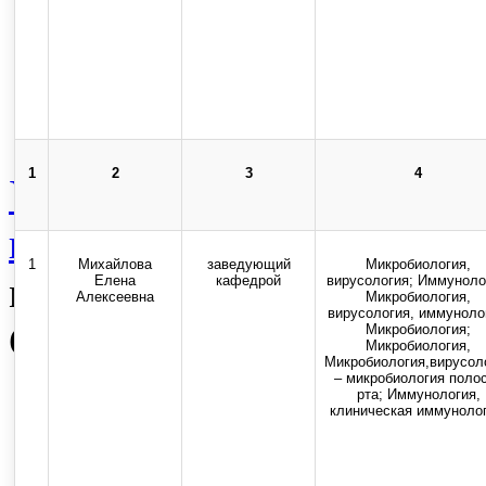
Карта сайта
Стоп-коррупция
1
2
3
4
Университет
Издательска
практические журналы ун
1
Михайлова
заведующий
Микробиология,
молодой науки
Архив
Вс
Елена
кафедрой
вирусология; Иммуноло
Алексеевна
Микробиология,
вирусология, иммуноло
Состав педагогических р
Микробиология;
Микробиология,
Микробиология,вирусол
– микробиология поло
Top
рта; Иммунология,
клиническая иммунолог
Skip to content