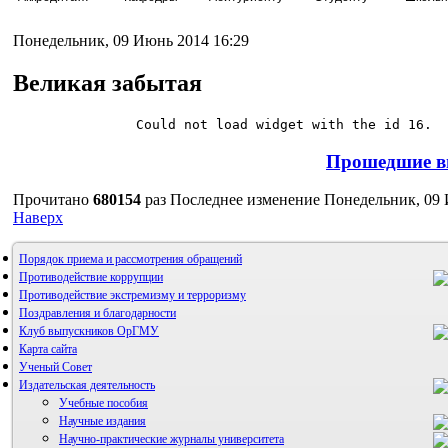
Понедельник, 09 Июнь 2014 16:29
Великая забытая
Could not load widget with the id 16.
Прошедшие в
Прочитано
680154
раз
Последнее изменение Понедельник, 09 
Наверх
Порядок приема и рассмотрения обращений
Противодействие коррупции
Противодействие экстремизму и терроризму
Поздравления и благодарности
Клуб выпускников ОрГМУ
Карта сайта
Ученый Совет
Издательская деятельность
Учебные пособия
Научные издания
Научно-практические журналы университета