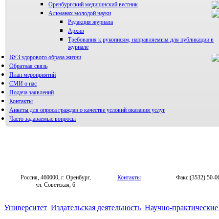
Оренбургский медицинский вестник
Альманах молодой науки
Редакция журнала
Архив
Требования к рукописям, направляемым для публикации в
журнале
ВУЗ здорового образа жизни
Правила направления, рецензирования и опубликования
научных статей
Обратная связь
Архив
План мероприятий
СМИ о нас
Подача заявлений
Контакты
Анкеты для опроса граждан о качестве условий оказания услуг
Часто задаваемые вопросы
Фотогалерея
Форум «Репродуктивное здоровье»
Россия, 460000, г. Оренбург,
Контакты
Факс:(3532) 50-0
ул. Советская, 6
Университет
Издательская деятельность
Научно-практические