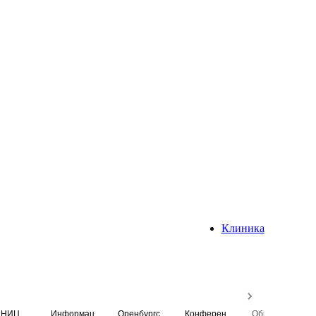
Клиника
НИЦ
Информационная система
Оренбургский медицинский вестник
Конференция
Образовательный центр истории Университета