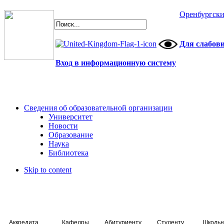
Оренбургски
Для слабов
Вход в информационную систему
Сведения об образовательной организации
Университет
Новости
Образование
Наука
Библиотека
Skip to content
Аккредитация специалистов
Кафедры
Абитуриенту
Студенту
Школьн