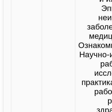
Эп
не
заболе
медиц
Ознакоми
Научно-
ра
иссл
практик
рабо
р
здр