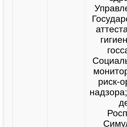
Управл
Государ
аттест
гигие
госс
Социаль
монитор
риск-о
надзора
д
Росп
Симу