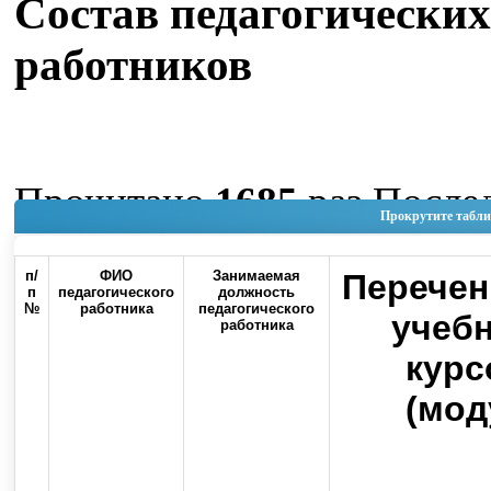
Состав педагогических
работников
Прочитано
1685
раз
После
Прокрутите табли
изменение Четверг, 04 Июн
п/
ФИО
Занимаемая
Перечен
11:19
п
педагогического
должность
№
работника
педагогического
учеб
работника
Наверх
курс
(мод
Россия, 460000, г. Оренбург, ул.
Контакты
Советская, 6