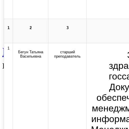
Карта сайта
Стоп-коррупция
1
2
3
Контакты
Вспомогательна
1
Бегун Татьяна
старший
Васильевна
преподаватель
педагогических работник
здра
госс
Top
Док
обеспе
Skip to content
менеджм
Copyright © 2013-2025 Оф
информа
государственного бюджетног