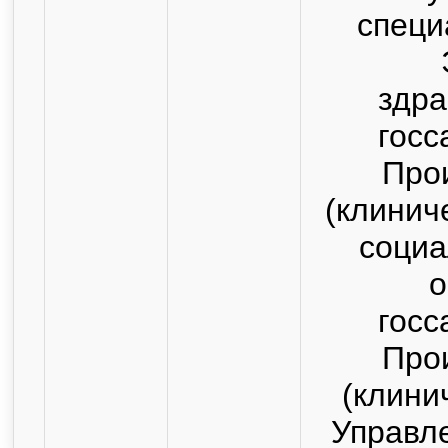
специ
здра
госс
Про
(клинич
социа
о
госс
Про
(клини
Управл