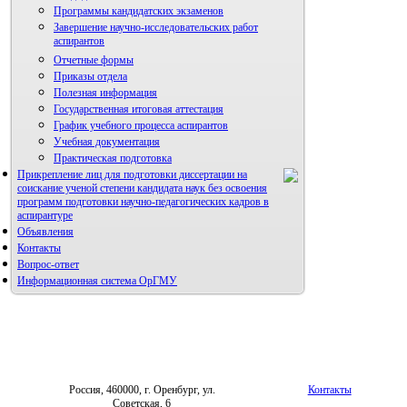
Программы кандидатских экзаменов
Завершение научно-исследовательских работ
аспирантов
Отчетные формы
Приказы отдела
Полезная информация
Государственная итоговая аттестация
График учебного процесса аспирантов
Учебная документация
Практическая подготовка
Прикрепление лиц для подготовки диссертации на
соискание ученой степени кандидата наук без освоения
программ подготовки научно-педагогических кадров в
аспирантуре
Объявления
Контакты
Вопрос-ответ
Информационная система ОрГМУ
Россия, 460000, г. Оренбург, ул.
Контакты
Советская, 6