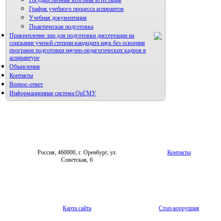
График учебного процесса аспирантов
Учебная документация
Практическая подготовка
Прикрепление лиц для подготовки диссертации на
соискание ученой степени кандидата наук без освоения
программ подготовки научно-педагогических кадров в
аспирантуре
Объявления
Контакты
Вопрос-ответ
Информационная система ОрГМУ
Россия, 460000, г. Оренбург, ул.
Контакты
Советская, 6
Карта сайта
Стоп-коррупция