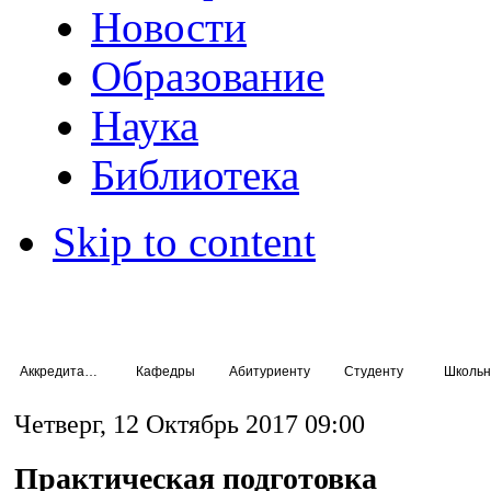
Новости
Образование
Наука
Библиотека
Skip to content
Аккредитация специалистов
Кафедры
Абитуриенту
Студенту
Школьн
выписка из протокола КС_нип
дневник нип
выписка из протокола КС_пп
Четверг, 12 Октябрь 2017 09:00
заключение о нип
дневник пп
отзыв нип
заключение о пп
Практическая подготовка
рабочий план нип
отзыв пп