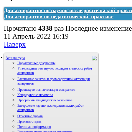
отчет нип
рабочий план пп
отчет пп
Для аспирантов по научно-исследовательской практ
Для аспирантов по педагогической практике
Прочитано
4338
раз
Последнее изменение
11 Апрель 2022 16:19
Наверх
Аспирантура
Нормативные документы
Утверждение тем научно-исследовательских работ
аспирантов
Расписание занятий и промежуточной аттестации
аспирантов
Промежуточная аттестация аспирантов
Кандидатские экзамены
Программы кандидатских экзаменов
Завершение научно-исследовательских работ
аспирантов
Отчетные формы
Приказы отдела
Полезная информация
Государственная итоговая аттестация