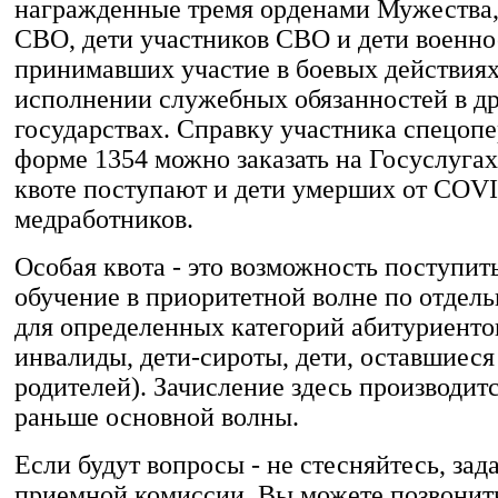
награжденные тремя орденами Мужества,
СВО, дети участников СВО и дети военн
принимавших участие в боевых действия
исполнении служебных обязанностей в д
государствах. Справку участника спецоп
форме 1354 можно заказать на Госуслугах
квоте поступают и дети умерших от COV
медработников.
Особая квота - это возможность поступит
обучение в приоритетной волне по отдел
для определенных категорий абитуриентов
инвалиды, дети-сироты, дети, оставшиеся
родителей). Зачисление здесь производит
раньше основной волны.
Если будут вопросы - не стесняйтесь, зад
приемной комиссии. Вы можете позвонит