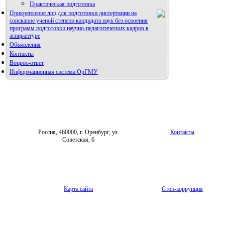
Практическая подготовка
Прикрепление лиц для подготовки диссертации на
соискание ученой степени кандидата наук без освоения
программ подготовки научно-педагогических кадров в
аспирантуре
Объявления
Контакты
Вопрос-ответ
Информационная система ОрГМУ
Россия, 460000, г. Оренбург, ул.
Контакты
Советская, 6
Карта сайта
Стоп-коррупция