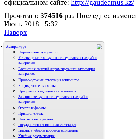
официальном сайте:
http://gaudeamus.kz/
Прочитано
374516
раз
Последнее изменен
Июнь 2018 15:32
Наверх
Аспирантура
Нормативные документы
Утверждение тем научно-исследовательских работ
аспирантов
Расписание занятий и промежуточной аттестации
аспирантов
Промежуточная аттестация аспирантов
Кандидатские экзамены
Программы кандидатских экзаменов
Завершение научно-исследовательских работ
аспирантов
Отчетные формы
Приказы отдела
Полезная информация
Государственная итоговая аттестация
График учебного процесса аспирантов
Учебная документация