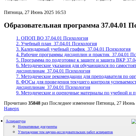
Пятница, 27 Июнь 2025 16:53
Образовательная программа 37.04.01 П
1. ОПОП ВО 37.04.01 Психология
2. Учебный план_37.04.01 Психология
3. Календарный учебный график_37.04.01 Психология
4. Рабочие программы дисциплин и практик_37.04.01 П
5. Программа по подготовке к защите и защита ВКР 37.0
6. Методические указания для обучающихся по самостоят
дисциплинам_37.04.01 Психология
7. Методические рекомендации для преподавателя по ор
8. ФОСы для проведения текущего контроля успеваемос
дисциплинам_37.04.01 Психология
9. Методические и оценочные материалы по учебной и 
Прочитано
35848
раз
Последнее изменение Пятница, 27 Июнь 
Наверх
Аспирантура
Нормативные документы
Утверждение тем научно-исследовательских работ аспирантов