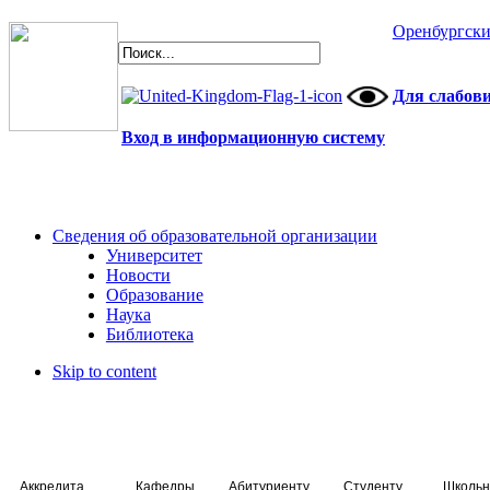
Оренбургски
Для слабов
Вход в информационную систему
Сведения об образовательной организации
Университет
Новости
Образование
Наука
Библиотека
Skip to content
Аккредитация специалистов
Кафедры
Абитуриенту
Студенту
Школьн