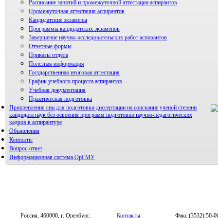
Расписание занятий и промежуточной аттестации аспирантов
Промежуточная аттестация аспирантов
Кандидатские экзамены
Программы кандидатских экзаменов
Завершение научно-исследовательских работ аспирантов
Отчетные формы
Приказы отдела
Полезная информация
Государственная итоговая аттестация
График учебного процесса аспирантов
Учебная документация
Практическая подготовка
Прикрепление лиц для подготовки диссертации на соискание ученой степени
кандидата наук без освоения программ подготовки научно-педагогических
кадров в аспирантуре
Объявления
Контакты
Вопрос-ответ
Информационная система ОрГМУ
Россия, 460000, г. Оренбург,
Контакты
Факс:(3532) 50-0