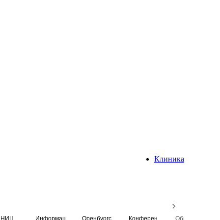
Клиника
НИЦ
Информационная система
Оренбургский медицинский вестник
Конференция
Образовательный центр истории Университета