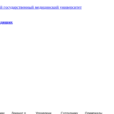
й государственный медицинский университет
идящих
ику
Деканат подготовки кадров высшей квалификации
Управление по НМО и региональному развитию здравоохранения
Сотруднику
Олимпиады