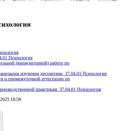
сихология
сихология
4.01 Психология
ельной (внеаудиторной) работе по
ганизации изучения дисциплин_37.04.01 Психология
ти и промежуточной аттестации по
производственной практикам_37.04.01 Психология
2025 16:58