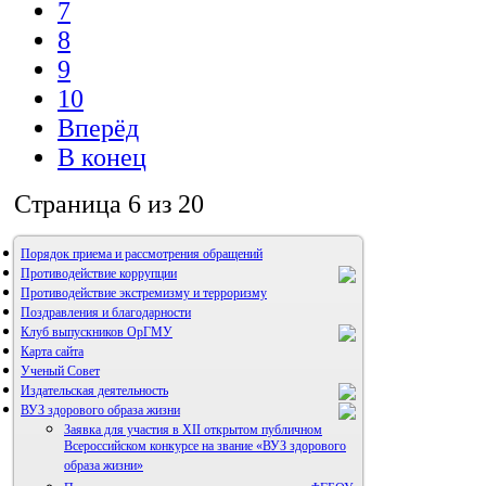
7
8
9
10
Вперёд
В конец
Страница 6 из 20
Порядок приема и рассмотрения обращений
Противодействие коррупции
Противодействие экстремизму и терроризму
Поздравления и благодарности
Клуб выпускников ОрГМУ
Карта сайта
Ученый Совет
Издательская деятельность
ВУЗ здорового образа жизни
Заявка для участия в XII открытом публичном
Всероссийском конкурсе на звание «ВУЗ здорового
образа жизни»