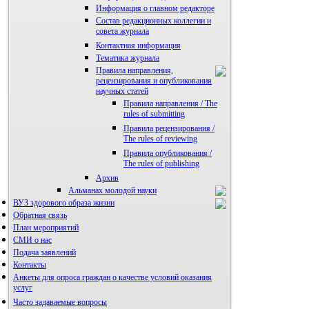
Информация о главном редакторе
Состав редакционных коллегии и
совета журнала
Контактная информация
Тематика журнала
Правила направления,
рецензирования и опубликования
научных статей
Правила направления / The
rules of submitting
Правила рецензирования /
The rules of reviewing
Правила опубликования /
The rules of publishing
Архив
Альманах молодой науки
ВУЗ здорового образа жизни
Редакция журнала
Обратная связь
План мероприятий
СМИ о нас
Подача заявлений
Контакты
Анкеты для опроса граждан о качестве условий оказания
услуг
Часто задаваемые вопросы