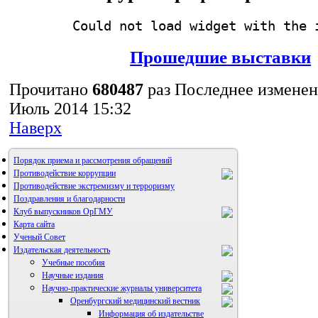
Could not load widget with the 
Прошедшие выставки
Прочитано
680487
раз
Последнее изменен
Июль 2014 15:32
Наверх
Порядок приема и рассмотрения обращений
Противодействие коррупции
Противодействие экстремизму и терроризму
Поздравления и благодарности
Клуб выпускников ОрГМУ
Карта сайта
Ученый Совет
Издательская деятельность
Учебные пособия
Научные издания
Научно-практические журналы университета
Оренбургский медицинский вестник
Информация об издательстве