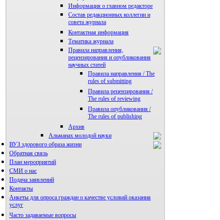
Информация о главном редакторе
Состав редакционных коллегии и
совета журнала
Контактная информация
Тематика журнала
Правила направления,
рецензирования и опубликования
научных статей
Правила направления / The
rules of submitting
Правила рецензирования /
The rules of reviewing
Правила опубликования /
The rules of publishing
Архив
Альманах молодой науки
ВУЗ здорового образа жизни
Редакция журнала
Обратная связь
План мероприятий
СМИ о нас
Подача заявлений
Контакты
Анкеты для опроса граждан о качестве условий оказания
услуг
Часто задаваемые вопросы