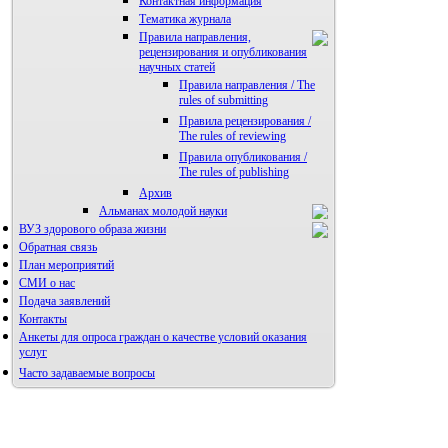
Контактная информация
Тематика журнала
Правила направления,
рецензирования и опубликования
научных статей
Правила направления / The
rules of submitting
Правила рецензирования /
The rules of reviewing
Правила опубликования /
The rules of publishing
Архив
Альманах молодой науки
ВУЗ здорового образа жизни
Редакция журнала
Обратная связь
План мероприятий
СМИ о нас
Подача заявлений
Контакты
Анкеты для опроса граждан о качестве условий оказания
услуг
Часто задаваемые вопросы
Фотогалерея
Форум «Репродуктивное здоровье»