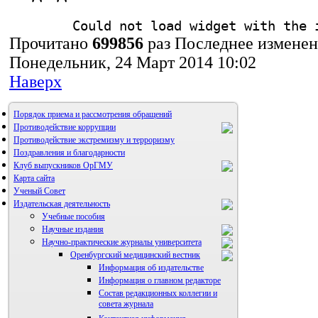
Could not load widget with the 
Прочитано
699856
раз
Последнее измене
Понедельник, 24 Март 2014 10:02
Наверх
Порядок приема и рассмотрения обращений
Противодействие коррупции
Противодействие экстремизму и терроризму
Поздравления и благодарности
Клуб выпускников ОрГМУ
Карта сайта
Ученый Совет
Издательская деятельность
Учебные пособия
Научные издания
Научно-практические журналы университета
Оренбургский медицинский вестник
Информация об издательстве
Информация о главном редакторе
Состав редакционных коллегии и
совета журнала