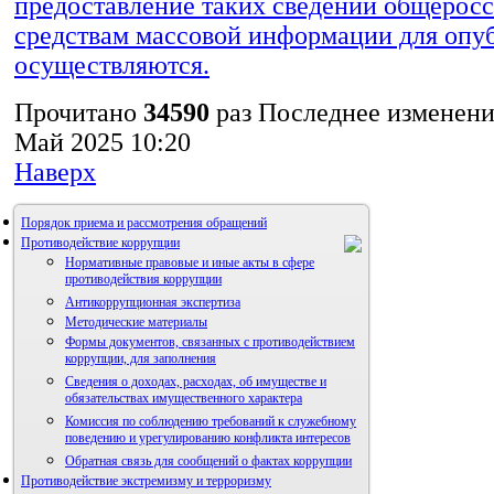
предоставление таких сведений общерос
средствам массовой информации для опу
осуществляются.
Прочитано
34590
раз
Последнее изменени
Май 2025 10:20
Наверх
Порядок приема и рассмотрения обращений
Противодействие коррупции
Нормативные правовые и иные акты в сфере
противодействия коррупции
Антикоррупционная экспертиза
Методические материалы
Формы документов, связанных с противодействием
коррупции, для заполнения
Сведения о доходах, расходах, об имуществе и
обязательствах имущественного характера
Комиссия по соблюдению требований к служебному
поведению и урегулированию конфликта интересов
Обратная связь для сообщений о фактах коррупции
Противодействие экстремизму и терроризму