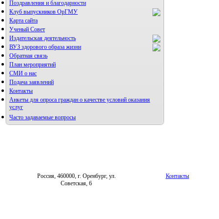
Поздравления и благодарности
Клуб выпускников ОрГМУ
Карта сайта
Ученый Совет
Издательская деятельность
ВУЗ здорового образа жизни
Обратная связь
План мероприятий
СМИ о нас
Подача заявлений
Альманах молодой науки
Контакты
Редакция журнала
Анкеты для опроса граждан о качестве условий оказания
услуг
Часто задаваемые вопросы
Фотогалерея
Правила направления,
рецензирования и опубликования
Форум «Репродуктивное здоровье»
научных статей
Архив
Россия, 460000, г. Оренбург, ул.
Контакты
Советская, 6