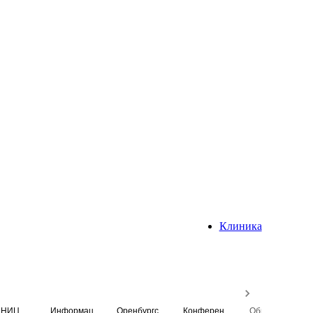
Клиника
НИЦ
Информационная система
Оренбургский медицинский вестник
Конференция
Образовательный центр истории Университета