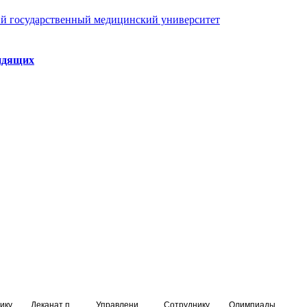
й государственный медицинский университет
идящих
ику
Деканат подготовки кадров высшей квалификации
Управление по НМО и региональному развитию здравоохранения
Сотруднику
Олимпиады