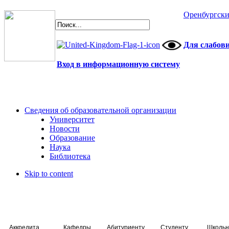
Оренбургски
Для слабов
Вход в информационную систему
Сведения об образовательной организации
Университет
Новости
Образование
Наука
Библиотека
Skip to content
Аккредитация специалистов
Кафедры
Абитуриенту
Студенту
Школьн