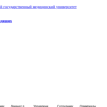
й государственный медицинский университет
идящих
ику
Деканат подготовки кадров высшей квалификации
Управление по НМО и региональному развитию здравоохранения
Сотруднику
Олимпиады