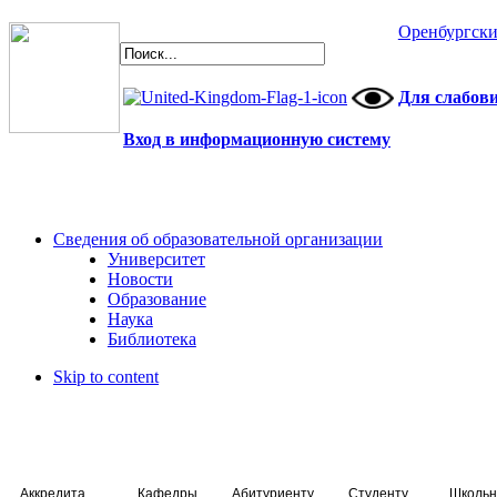
Оренбургски
Для слабов
Вход в информационную систему
Сведения об образовательной организации
Университет
Новости
Образование
Наука
Библиотека
Skip to content
Аккредитация специалистов
Кафедры
Абитуриенту
Студенту
Школьн