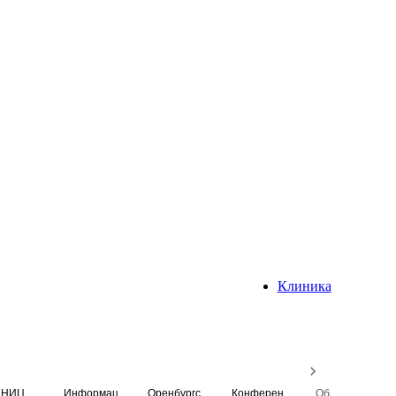
Клиника
НИЦ
Информационная система
Оренбургский медицинский вестник
Конференция
Образовательный центр истории Университета