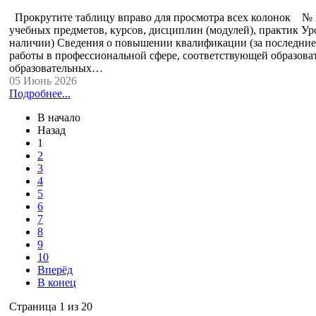
Прокрутите таблицу вправо для просмотра всех колонок № п
учебных предметов, курсов, дисциплин (модулей), практик Ур
наличии) Сведения о повышении квалификации (за последние 
работы в профессиональной сфере, соответствующей образова
образовательных…
05 Июнь 2026
Подробнее...
В начало
Назад
1
2
3
4
5
6
7
8
9
10
Вперёд
В конец
Страница 1 из 20