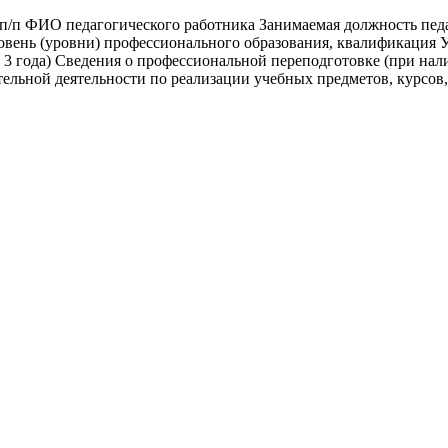
/п ФИО педагогического работника Занимаемая должность пед
овень (уровни) профессионального образования, квалификация У
3 года) Сведения о профессиональной переподготовке (при нал
тельной деятельности по реализации учебных предметов, курсов