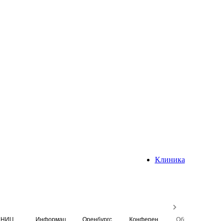
Клиника
НИЦ
Информационная система
Оренбургский медицинский вестник
Конференция
Образовательный центр истории Университета