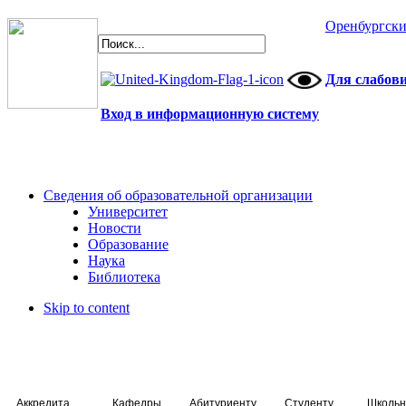
Оренбургски
Для слабов
Вход в информационную систему
Сведения об образовательной организации
Университет
Новости
Образование
Наука
Библиотека
Skip to content
Аккредитация специалистов
Кафедры
Абитуриенту
Студенту
Школьн