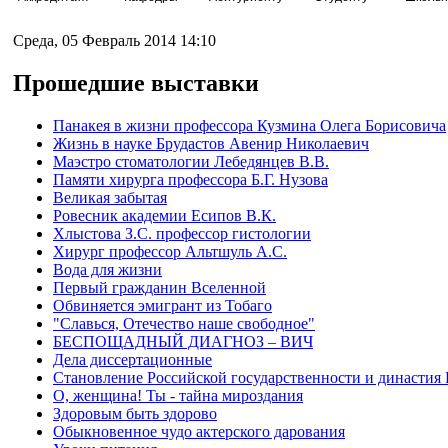
Среда, 05 Февраль 2014 14:10
Прошедшие выставки
Панакея в жизни профессора Кузмина Олега Борисовича
Жизнь в науке Брудастов Авенир Николаевич
Маэстро стоматологии Лебедянцев В.В.
Памяти хирурга профессора Б.Г. Нузова
Великая забытая
Ровесник академии Есипов В.К.
Хлыстова З.С. профессор гистологии
Хирург профессор Альтшуль А.С.
Вода для жизни
Первый гражданин Вселенной
Обвиняется эмигрант из Тобаго
"Славься, Отечество наше свободное"
БЕСПОЩАДНЫЙ ДИАГНОЗ – ВИЧ
Дела диссертационные
Становление Российской государственности и династия
О, женщина! Ты - тайна мироздания
Здоровым быть здорово
Обыкновенное чудо актерского дарования