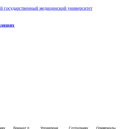
й государственный медицинский университет
идящих
ику
Деканат подготовки кадров высшей квалификации
Управление по НМО и региональному развитию здравоохранения
Сотруднику
Олимпиады