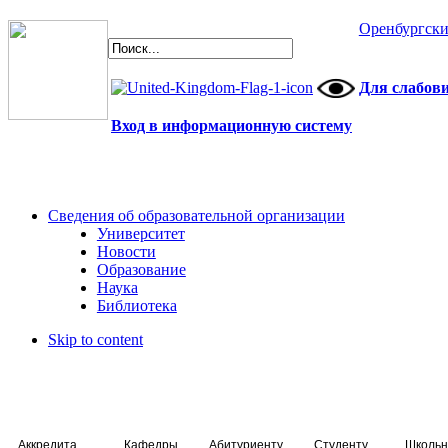
Оренбургски
Для слабов
Вход в информационную систему
Сведения об образовательной организации
Университет
Новости
Образование
Наука
Библиотека
Skip to content
Аккредитация специалистов
Кафедры
Абитуриенту
Студенту
Школьн