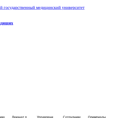
й государственный медицинский университет
идящих
ику
Деканат подготовки кадров высшей квалификации
Управление по НМО и региональному развитию здравоохранения
Сотруднику
Олимпиады