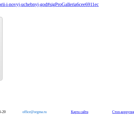
torii-i-novyj-uchebnyj-god#sigProGalleria6cee6911ec
6-20
office@orgma.ru
Карта сайта
Стоп-коррупц