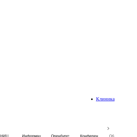
Клиника
НИЦ
Информационная система
Оренбургский медицинский вестник
Конференция
Образовательный центр истории Университета