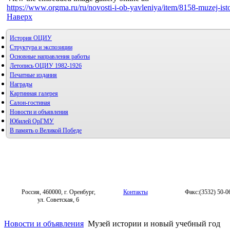
https://www.orgma.ru/ru/novosti-i-ob-yavleniya/item/8158-muzej-is
Наверх
История ОЦИУ
Структура и экспозиции
Основные направления работы
Летопись ОЦИУ 1982-1926
Печатные издания
Награды
Картинная галерея
Салон-гостиная
Новости и объявления
Юбилей ОрГМУ
В память о Великой Победе
Россия, 460000, г. Оренбург,
Контакты
Факс:(3532) 50-0
ул. Советская, 6
Новости и объявления
Музей истории и новый учебный год