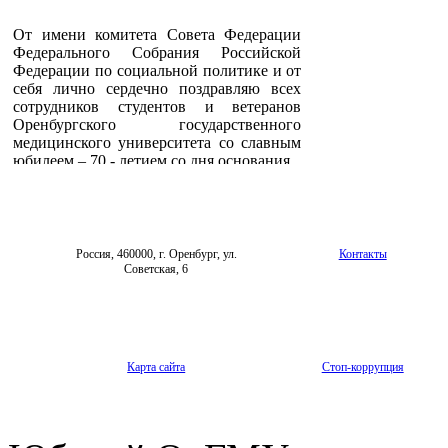
От имени комитета Совета Федерации
Федерального Собрания Российской
Федерации по социальной политике и от
себя лично сердечно поздравляю всех
сотрудников студентов и ветеранов
Оренбургского государственного
медицинского университета со славным
юбилеем – 70 - летием со дня основания.
Оренбургский государственный
медицинский университет уникальное
учебное и научно-практическое
учреждение с богатейшей на традиции и
новаторство медицинской школой,
Россия, 460000, г. Оренбург, ул.
Контакты
которая воспитала для здравоохранения
Советская, 6
страны плеяду блестящих врачей, ученых
и организаторов. Авторитет научной
школы университета бесспорен, а имена
корифеев медицины, преподававших в
стенах университета - Р.Г. Межебовский,
А.С. Альтшуль, С.П. Вилесов, Ф.М.
Карта сайта
Стоп-коррупция
Лазаренко, И.И. Косицын, В.А.
Симагина, А.О. Шульга, Б.Г. Хайкина,
Г.А. Вакслейгер, И.И. Каган, О.В.
Бухарин и другие, известны всему