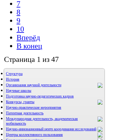
7
8
9
10
Вперёд
В конец
Страница 1 из 47
Структура
История
Организация научной деятельности
Научные школы
Подготовка научно-педагогических кадров
Конкурсы, гранты
Научно-практические мероприятия
Патентная деятельность
Международная деятельность, академическая
мобильность
Научно-инновационный центр координации исследований
Центры коллективного пользования
НИИ микрохирургии и клинической анатомии