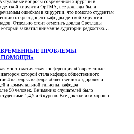
«Актуальные вопросы современной хирургии в
ра детской хирургии ОрГМА, все доклады были
речаемым ошибкам в хирургии, что помогло студентам
ренцию открыл доцент кафедры детской хирургии
ладов, Отдельно стоит отметить доклад Светланы
», который захватил внимание аудитории редкостью…
ОВРЕМЕННЫЕ ПРОБЛЕМЫ
Й ПОМОЩИ»
вская монотематическая конференция «Современные
изатором которой стала кафедра общественного
ие 4 кафедры: кафедра общественного здоровья и
щей и коммунальной гигиены, кафедра
олее 50 человек. Вниманию слушателей было
студентами 1,4,5 и 6 курсов. Все докладчики хорошо