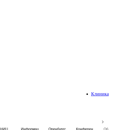
Клиника
НИЦ
Информационная система
Оренбургский медицинский вестник
Конференция
Образовательный центр истории Университета