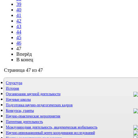
39
40
41
42
43
44
45
46
47
Вперёд
В конец
Страница 47 из 47
Структура
История
Организация научной деятельности
Научные школы
Подготовка научно-педагогических кадров
Конкурсы, гранты
Научно-практические мероприятия
Патентная деятельность
Международная деятельность, академическая мобильность
Научно-инновационный центр координации исследований