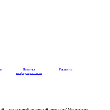
ия
Политика
Реквизиты
конфиденциальности
кий государственный медицинский университет" Министерства