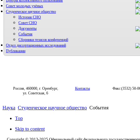
Центры коллективного пользования
НИИ микрохирургии и клинической анатомии
Совет молодых учёных
Студенческое научное общество
История СНО
Совет СНО
Документы
События
Сборники тезисов конференций
Отдел диссертационных исследований
Публикации
Россия, 460000, г. Оренбург,
Контакты
Факс:(3532) 50-0
ул. Советская, 6
Наука
Студенческое научное общество
События
Top
Skip to content
Copyright © 2013-2025 Официальный сайт федерального государственног