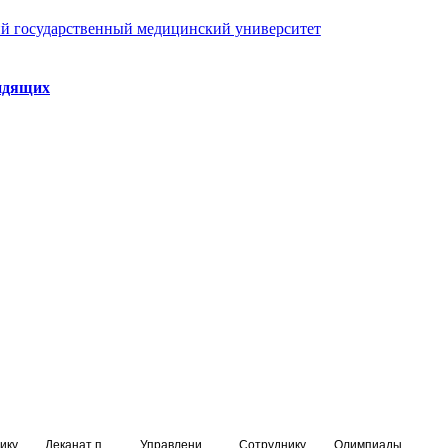
й государственный медицинский университет
идящих
ику
Деканат подготовки кадров высшей квалификации
Управление по НМО и региональному развитию здравоохранения
Сотруднику
Олимпиады