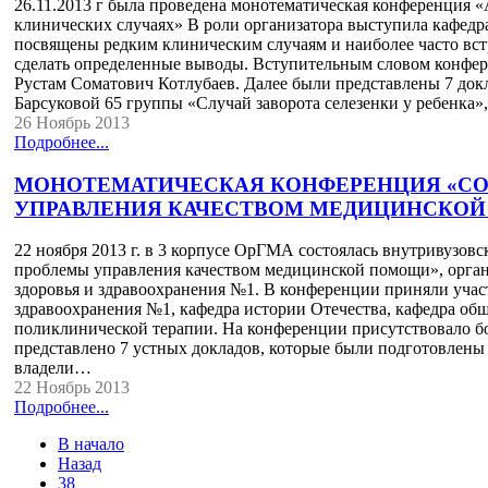
26.11.2013 г была проведена монотематическая конференция 
клинических случаях» В роли организатора выступила кафед
посвящены редким клиническим случаям и наиболее часто вст
сделать определенные выводы. Вступительным словом конфе
Рустам Соматович Котлубаев. Далее были представлены 7 док
Барсуковой 65 группы «Случай заворота селезенки у ребенка
26 Ноябрь 2013
Подробнее...
МОНОТЕМАТИЧЕСКАЯ КОНФЕРЕНЦИЯ «С
УПРАВЛЕНИЯ КАЧЕСТВОМ МЕДИЦИНСКО
22 ноября 2013 г. в 3 корпусе ОрГМА состоялась внутривузо
проблемы управления качеством медицинской помощи», орган
здоровья и здравоохранения №1. В конференции приняли участ
здравоохранения №1, кафедра истории Отечества, кафедра об
поликлинической терапии. На конференции присутствовало б
представлено 7 устных докладов, которые были подготовлены 
владели…
22 Ноябрь 2013
Подробнее...
В начало
Назад
38