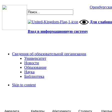
Оренбургски
Для слабов
Вход в информационную систему
Сведения об образовательной организации
Университет
Новости
Образование
Наука
Библиотека
Skip to content
Аккредитация специалистов
Кафедры
Абитуриенту
Студенту
Школьн