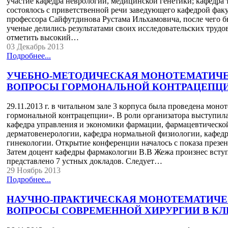
участие кафедра неврологии, медицинской генетики; кафедра
состоялось с приветственной речи заведующего кафедрой факу
профессора Сайфутдинова Рустама Ильхамовича, после чего б
ученые делились результатами своих исследовательских труд
отметить высокий…
03 Декабрь 2013
Подробнее...
УЧЕБНО-МЕТОДИЧЕСКАЯ МОНОТЕМАТИЧЕ
ВОПРОСЫ ГОРМОНАЛЬНОЙ КОНТРАЦЕПЦ
29.11.2013 г. в читальном зале 3 корпуса была проведена мо
гормональной контрацепции». В роли организатора выступила
кафедра управления и экономики фармации, фармацевтической
дерматовенерологии, кафедра нормальной физиологии, кафедр
гинекологии. Открытие конференции началось с показа презе
Затем доцент кафедры фармакологии В.В Жежа произнес всту
представлено 7 устных докладов. Следует…
29 Ноябрь 2013
Подробнее...
НАУЧНО-ПРАКТИЧЕСКАЯ МОНОТЕМАТИЧЕ
ВОПРОСЫ СОВРЕМЕННОЙ ХИРУРГИИ В К