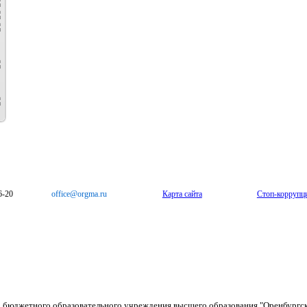
6-20
office@orgma.ru
Карта сайта
Стоп-коррупц
о бюджетного образовательного учреждения высшего образования "Оренбургс