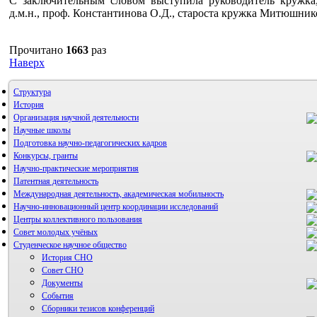
С заключительным словом выступила руководитель кружка,
д.м.н., проф. Константинова О.Д., староста кружка Митюшник
Прочитано
1663
раз
Наверх
Структура
История
Организация научной деятельности
Научные школы
Подготовка научно-педагогических кадров
Конкурсы, гранты
Научно-практические мероприятия
Патентная деятельность
Международная деятельность, академическая мобильность
Научно-инновационный центр координации исследований
Центры коллективного пользования
НИИ микрохирургии и клинической анатомии
Совет молодых учёных
Студенческое научное общество
История СНО
Совет СНО
Документы
События
Сборники тезисов конференций