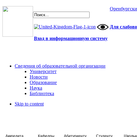
Оренбургски
Для слабов
Вход в информационную систему
Сведения об образовательной организации
Университет
Новости
Образование
Наука
Библиотека
Skip to content
Аккредитация специалистов
Кафедры
Абитуриенту
Студенту
Школьн