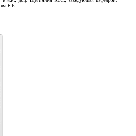
 к.м.н., доц. Щетинина Ю.С., заведующая кафедрой,
ова Е.Б.