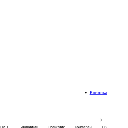
Клиника
НИЦ
Информационная система
Оренбургский медицинский вестник
Конференция
Образовательный центр истории Университета