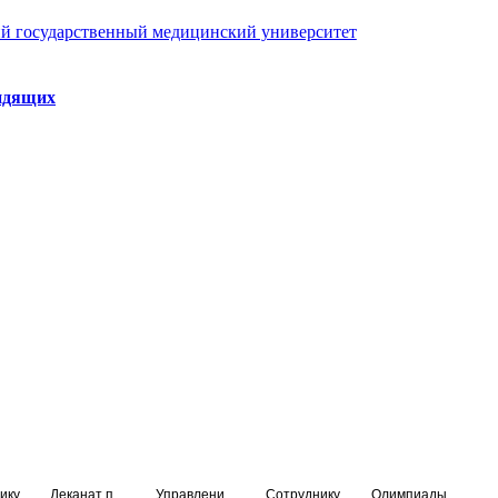
й государственный медицинский университет
идящих
ику
Деканат подготовки кадров высшей квалификации
Управление по НМО и региональному развитию здравоохранения
Сотруднику
Олимпиады