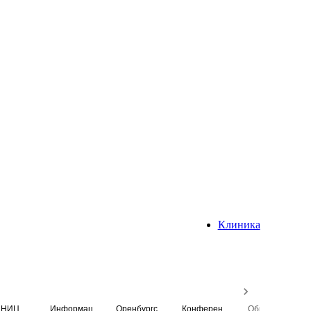
Клиника
НИЦ
Информационная система
Оренбургский медицинский вестник
Конференция
Образовательный центр истории Университета