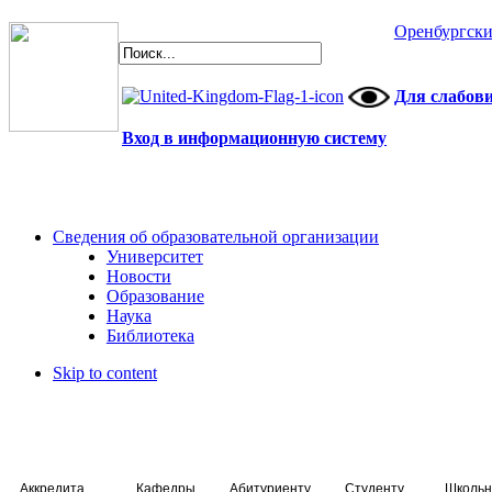
Оренбургски
Для слабов
Вход в информационную систему
Сведения об образовательной организации
Университет
Новости
Образование
Наука
Библиотека
Skip to content
Аккредитация специалистов
Кафедры
Абитуриенту
Студенту
Школьн