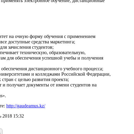
 применять электронное обучение, дистанционные
ситет на очную форму обучения с применением
все доступные средства маркетинга;
ля зачисления студентов;
спечивает техническую, образовательную,
ам для обеспечения успешной учебы и получения
 обеспечения дистанционного учебного процесса;
университетами и колледжами Российской Федерации,
стран с целью развития проекта;
т и получает документы от имени студентов на
s».
те:
http://gaudeamus.kz/
 2018 15:32