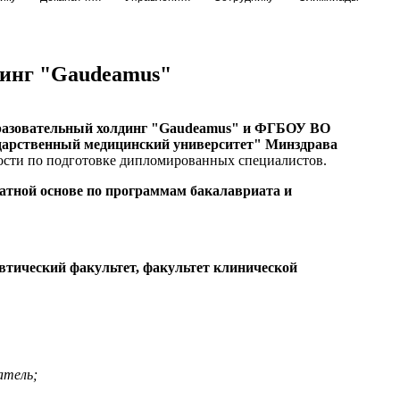
динг "Gaudeamus"
азовательный холдинг "Gaudeamus" и ФГБОУ ВО
дарственный медицинский университет" Минздрава
ости по подготовке дипломированных специалистов.
латной основе по программам бакалавриата и
втический факультет, факультет клинической
атель;