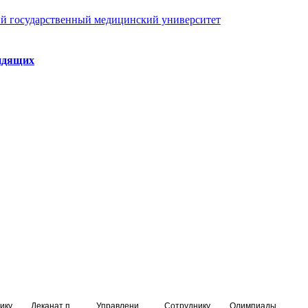
й государственный медицинский университет
идящих
ику
Деканат подготовки кадров высшей квалификации
Управление по НМО и региональному развитию здравоохранения
Сотруднику
Олимпиады