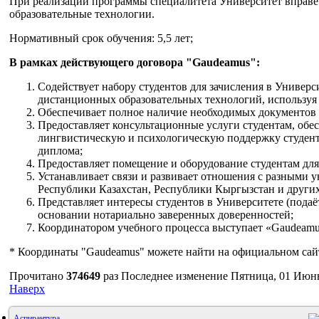
При реализации программы специалитета Университет вправе
образовательные технологии.
Нормативный срок обучения: 5,5 лет;
В рамках действующего договора "Gaudeamus":
Содействует набору студентов для зачисления в Универ
дистанционных образовательных технологий, используя 
Обеспечивает полное наличие необходимых документов д
Предоставляет консультационные услуги студентам, обе
лингвистическую и психологическую поддержку студент
диплома;
Предоставляет помещение и оборудование студентам для
Устанавливает связи и развивает отношения с разными 
Республики Казахстан, Республики Кыргызстан и других 
Представляет интересы студентов в Университете (подаё
основании нотариально заверенных доверенностей;
Координатором учебного процесса выступает «Gaudeamu
* Координаты "Gaudeamus" можете найти на официальном сай
Прочитано
374649
раз
Последнее изменение Пятница, 01 Июнь
Наверх
Аспирантура